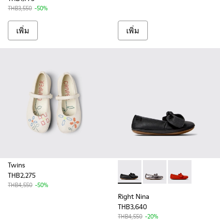
THB3,550
-50%
เพิ่ม
เพิ่ม
Twins
THB2,275
Right Nina - K800434-022 - รอ
Right Nina - K800434-0
Right Nina - K
THB4,550
-50%
Right Nina
THB3,640
THB4,550
-20%