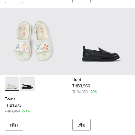
Duet
THB3,960
Twins - K800631-002 - White Leather Sandals for Kids.
Twins - K800631-003 - Black Leather Sandals for Kids
THB4,950
-20%
Twins
THB1,975
THB3,950
-50%
เพิ่ม
เพิ่ม