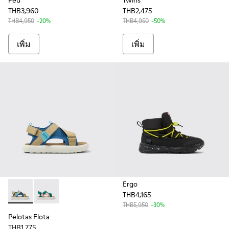
Peu
Twins
THB3,960
THB2,475
THB4,950
-20%
THB4,950
-50%
เพิ่ม
เพิ่ม
Ergo
THB4,165
Pelotas Flota - K800636-003 - Multicolor Recycled PET Sanda
Pelotas Flota - K800636-002 - Multicolor Recycled PE
THB5,950
-30%
Pelotas Flota
THB1,775