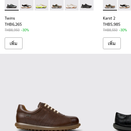
Twins - K101068-005 - Multicolor Leather and Nubuck Sneak
Twins - K101068-011
Twins - K101068-007
Twins - K101068-003 - Multicolor Lea
Twins - K101068-002 - รองเท้าผ
Twins - K101068-001 - รอ
Karst 2 - K1
Karst 
Twins
Karst 2
THB6,265
THB5,985
THB8,950
-30%
THB8,550
-30%
เพิ่ม
เพิ่ม