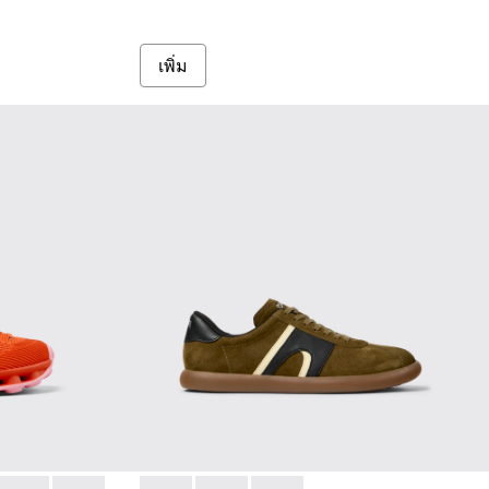
เพิ่ม