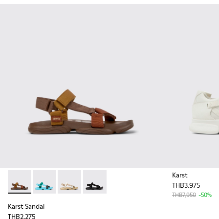
Karst
THB3,975
Karst Sandal - K101048-004 - Multicolor Recycled PET Sanda
Karst Sandal - K101048-003
Karst Sandal - K101048-002
Karst Sandal - K101048-001
THB7,950
-50%
Karst Sandal
THB2,275