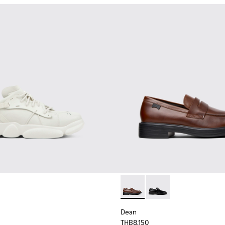
ls for Men.
Dean - K101045-005 - รองเท้
Dean - K101045-001 - 
Dean
THB8,150