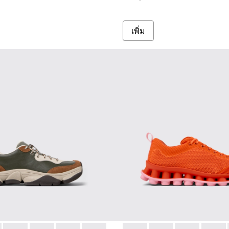
เพิ่ม