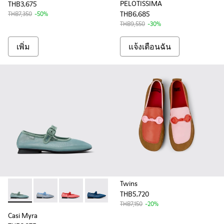
PELOTISSIMA
THB3,675
THB6,685
THB7,350
-50%
THB9,550
-30%
เพิ่ม
แจ้งเตือนฉัน
Twins
THB5,720
Casi Myra - K201628-005 - Green Recycled PET Women's Sh
Casi Myra - K201628-011
Casi Myra - K201628-010
Casi Myra - K201628-008
Casi Myra - K201628-007
Casi Myra - K201628-006
Casi Myra - K20162
Casi Myra 
THB7,150
-20%
Casi Myra