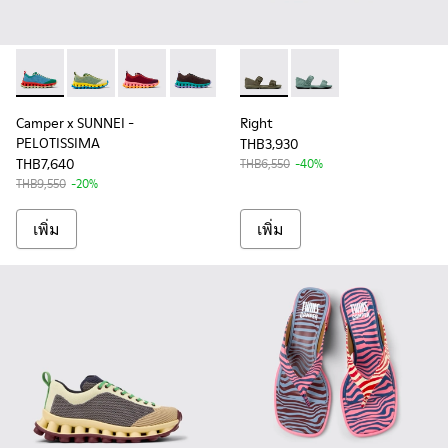
Camper x SUNNEI - PELOTISSIMA - K201776-010 - รองเท้าผ้าใ
Camper x SUNNEI - PELOTISSIMA - K201776-012 - รองเท้
Camper x SUNNEI - PELOTISSIMA - K201776-01
Camper x SUNNEI - PELOTISSIMA - K2
Camper x SUNNEI - PELOTISSIMA
Right - K201707-003 - Green
Right - K201707-002
Camper x SUNNEI -
Right
PELOTISSIMA
THB3,930
THB7,640
THB6,550
-40%
THB9,550
-20%
เพิ่ม
เพิ่ม