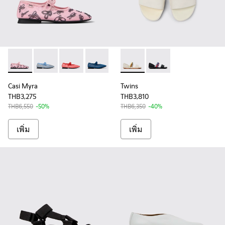
Casi Myra - K201628-006 - Multicolor Recycled PET Women'
Casi Myra - K201628-011
Casi Myra - K201628-010
Casi Myra - K201628-008
Casi Myra - K201628-007
Twins - K201710-003 - White
Casi Myra - K201628-00
Twins - K201710-001
Casi Myra - K20162
Casi Myra 
Casi Myra
Twins
THB3,275
THB3,810
THB6,550
-50%
THB6,350
-40%
เพิ่ม
เพิ่ม