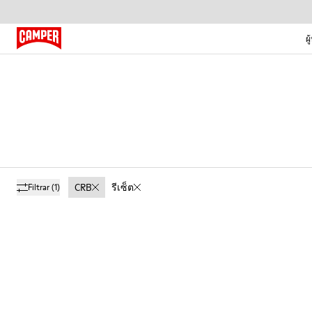
ผู
CRB
รีเซ็ต
Filtrar
(1)