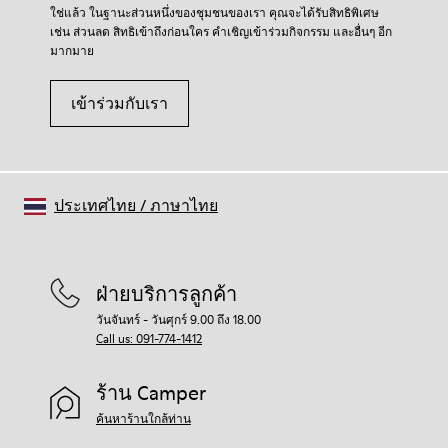
สำหรับคำแนะนำโดยละเอียดเกี่ยวกับวิธีดูแลรองเท้าของคุณ
ใช่แล้ว ในฐานะส่วนหนึ่งของชุมชนของเรา คุณจะได้รับสิทธิพิเศษ
โปรดไปที่
คู่มือการดูแลรองเท้า
ของเรา
เช่น ส่วนลด สิทธิเข้าถึงก่อนใคร คำเชิญเข้าร่วมกิจกรรม และอื่นๆ อีก
มากมาย
เข้าร่วมกับเรา
ประเทศไทย
/
ภาษาไทย
ฝ่ายบริการลูกค้า
วันจันทร์ - วันศุกร์ 9.00 ถึง 18.00
Call us: 091-774-1412
ร้าน Camper
ค้นหาร้านใกล้ท่าน