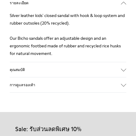
รายละเอียด
Silver leather kids' closed sandal with hook & loop system and
rubber outsoles (20% recycled).
Our Bicho sandals offer an adjustable design and an
ergonomic footbed made of rubber and recycled rice husks
for natural movement.
คุณสมบัติ
Upper
การดูแลรองเท้า
Leather
Color
Gray
Outsole/Features
รองเท้าของเราได้รับการรังสรรค์จากวัสดุคุณภาพระดับพรีเมียม
Rubber Outsoles (20% recycled)
ที่คัดสรรมาอย่างพิถีพิถัน การใช้ผลิตภัณฑ์ดูแลรองเท้าที่เหมาะ
Hook & Loop straps
สมจะช่วยปกป้องรองเท้าและทำให้รองเท้าใช้งานได้ยาวนานขึ้น
Sale: รับส่วนลดพิเศษ 10%
Lining
74% Leather 26% Leather Suede Finish