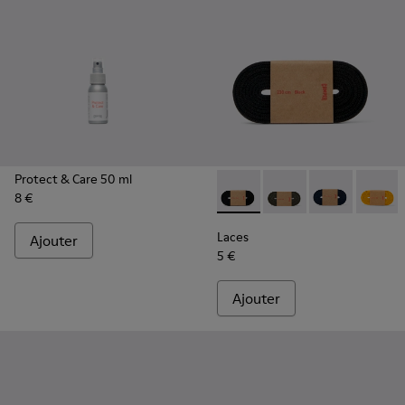
Protect & Care 50 ml
8 €
Laces - KL00002-001 - Lacets
Laces - KL00002-006 -
Laces - KL0000
Laces -
Laces
Ajouter
5 €
Ajouter