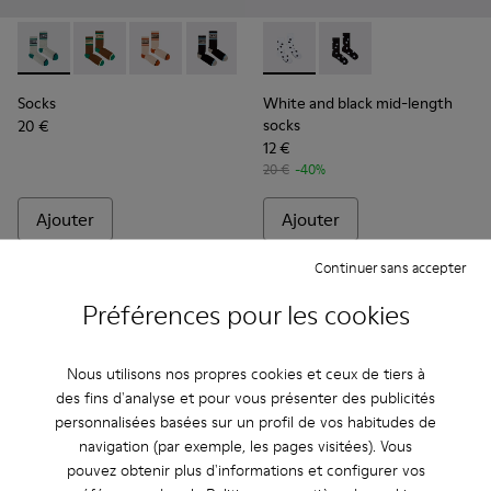
Socks - KA00073-005 - Chaussettes mi-mollet beiges, vertes
Socks - KA00073-009
Socks - KA00073-008
Socks - KA00073-007
Socks - KA00073-006
White and black mid-length 
Socks - KA00073-004 - C
White and black mid-
Socks
White and black mid-length
socks
20 €
12 €
20 €
-40%
Ajouter
Ajouter
Continuer sans accepter
Préférences pour les cookies
Nous utilisons nos propres cookies et ceux de tiers à
des fins d'analyse et pour vous présenter des publicités
personnalisées basées sur un profil de vos habitudes de
navigation (par exemple, les pages visitées). Vous
pouvez obtenir plus d'informations et configurer vos