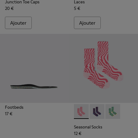
Junction Toe Caps
Laces
20 €
5 €
Ajouter
Ajouter
Footbeds
17 €
Seasonal Socks - KA00077-00
Seasonal Socks - KA0
Seasonal Socks
Seasonal Socks
12 €