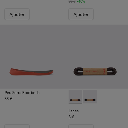
20 €
-40%
Ajouter
Ajouter
Peu Serra Footbeds
35 €
Laces - KL00003-002 - Lacet
Laces - KL00003-001 -
Laces
3 €