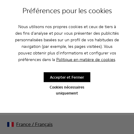
Préférences pour les cookies
Nous utilisons nos propres cookies et ceux de tiers à
CAMPER
HOMME CHAUSSURES
CON REWALK CHAUSSURES POUR HOMME
des fins d'analyse et pour vous présenter des publicités
personnalisées basées sur un profil de vos habitudes de
navigation (par exemple, les pages visitées). Vous
pouvez obtenir plus d'informations et configurer vos
Fin de saison : -10 % supplémentaires
préférences dans la
Politique en matière de cookies
.
Oui, vous avez bien entendu. En rejoignant notre communauté,
vous profiterez d’avantages exclusifs, notamment de
réductions, d’accès en avant-première et d’invitations à des
Accepter et Fermer
événements.
Cookies nécessaires
uniquement
Rejoignez-nous
France
/
Français