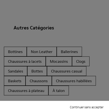
Autres Catégories
Bottines
Non Leather
Ballerines
Chaussures à lacets
Mocassins
Clogs
Sandales
Bottes
Chaussures casual
Baskets
Chaussons
Chaussures habillées
Chaussures à plateau
À talon
Continuer sans accepter