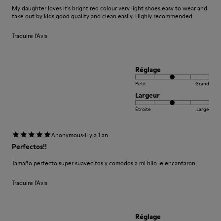
My daughter loves it’s bright red colour very light shoes easy to wear and
take out by kids good quality and clean easily. Highly recommended
Traduire l'Avis
Réglage
Petit
Grand
Largeur
Étroite
Large
·
Anonymous
il y a 1 an
Perfectos!!
Tamaño perfecto super suavecitos y comodos a mi hiio le encantaron
Traduire l'Avis
Réglage