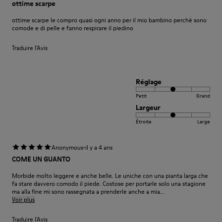
ottime scarpe
ottime scarpe le compro quasi ogni anno per il mio bambino perchè sono
comode e di pelle e fanno respirare il piedino
Traduire l'Avis
Réglage
Petit
Grand
Largeur
Étroite
Large
·
Anonymous
il y a 4 ans
COME UN GUANTO
Morbide molto leggere e anche belle. Le uniche con una pianta larga che
fa stare davvero comodo il piede. Costose per portarle solo una stagione
ma alla fine mi sono rassegnata a prenderle anche a mia...
Voir plus
Traduire l'Avis