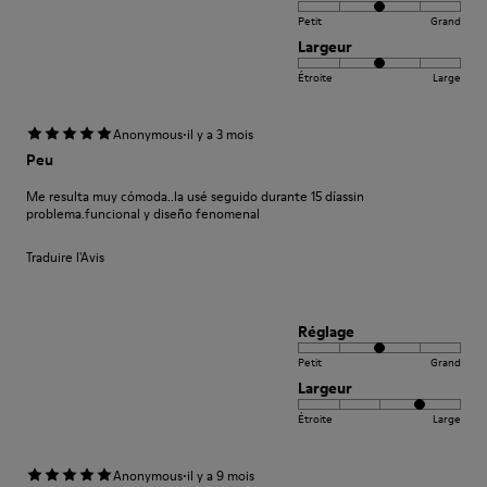
Petit
Grand
Largeur
Étroite
Large
·
Anonymous
il y a 3 mois
Peu
Me resulta muy cómoda..la usé seguido durante 15 díassin
problema.funcional y diseño fenomenal
Traduire l'Avis
Réglage
Petit
Grand
Largeur
Étroite
Large
·
Anonymous
il y a 9 mois