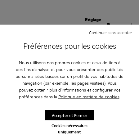
Réglage
Petit
Grand
Continuer sans accepter
Largeur
Préférences pour les cookies
Étroite
Large
·
Anonymous
il y a 4 ans
Nous utilisons nos propres cookies et ceux de tiers à
Geniales
des fins d'analyse et pour vous présenter des publicités
personnalisées basées sur un profil de vos habitudes de
¡Geniales! Los compro todos los años. Son comodísimos para mi hijo.
navigation (par exemple, les pages visitées). Vous
Estupendos en cualquier ocasión.
pouvez obtenir plus d'informations et configurer vos
Traduire l'Avis
préférences dans la
Politique en matière de cookies
.
Accepter et Fermer
Réglage
Cookies nécessaires
Petit
Grand
uniquement
Largeur