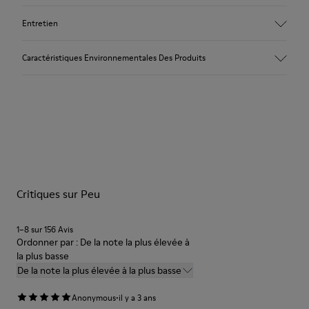
Tige
Entretien
Nubuck
Couleur
Caractéristiques Environnementales Des Produits
Vert
Semelle extérieure/Caractéristiques
Nos chaussures sont confectionnées à partir de matières haut
Semelle extérieure en caoutchouc (20 % recyclé)
de gamme soigneusement sélectionnées. L’utilisation de
Lacets élastiques
produits d’entretien adaptés garantira la protection et la
Semelle intérieure
durabilité accrue de vos chaussures.
Semelle intérieure en EVA
Doublure
Pour obtenir des instructions détaillées sur l’entretien de
48 % polyester recyclé 27 % cuir 25 % cuir velours
votre paire de chaussures, consultez notre
guide d’entretien
des chaussures
Critiques sur Peu
1–8 sur 156 Avis
Ordonner par : De la note la plus élevée à
la plus basse
De la note la plus élevée à la plus basse
·
Anonymous
il y a 3 ans