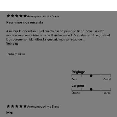
Étroite
Large
·
Anonymous
il y a 5 ans
Peu niños nos encanta
A mi hija le encantan. Es el cuarto par de peu que tiene. Solo usa este
modelo.son comodisimos.Tiene 9 añitos mide 1.55 y calza un 37.Le gusta el
kids porque son blanditos.Le gustaria mas variedad de ...
Voir plus
Traduire l'Avis
Réglage
Petit
Grand
Largeur
Étroite
Large
·
Anonymous
il y a 5 ans
Mrs