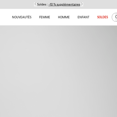
Soldes :
-10 % supplémentaires
C
NOUVEAUTÉS
FEMME
HOMME
ENFANT
SOLDES