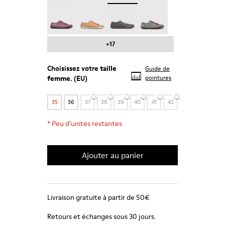
Peu - 20848-203
Peu - 20848-197
Peu - 20848-187
Peu - 20848-183
+17
Choisissez votre
taille
Guide de
femme
. (EU)
pointures
35
36
37
38
39
40
41
42
*
Peu d’unités restantes
Ajouter au panier
Livraison gratuite à partir de 50€
Retours et échanges sous 30 jours.