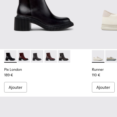
Pix London - K400804-001 - Bottines en cuir noir pour fem
Pix London - K400804-006
Pix London - K400804-005
Pix London - K400804-004
Pix London - K400804-002
Runner - K20
Runne
Pix London
Runner
189 €
110 €
Ajouter
Ajouter