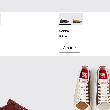
T recyclé et en matières techniques pour femme.
ecyclé et en matières techniques pour femme.
x en PET recyclé pour femme.
arron en matières techniques en PET recyclé pour femme.
201987-001 - Ballerines noires en cuir velours et textile pour
ath+ - K201987-002
Donna - K201936-001 - Mocas
Donna - K201936-002
Donna
160 €
Ajouter