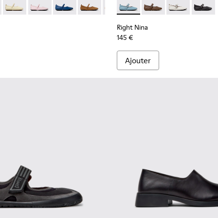
et en matières techniques pour femme.
T recyclé pour femme.
en matières techniques en PET recyclé pour femme.
ires et grises en PET recyclé et en matières techniques pour
 K201365-035 - Chaussures en cuir bleu pour femme.
Nina - K201365-039 - Chaussures en cuir bleu pour femme.
Right Nina - K201365-036
Right Nina - K201365-034
Right Nina - K201365-033
Right Nina - K201365-030
Right Nina - K201365-027
Right Nina - K201962-003 - B
Right Nina - K201365-024
Right Nina - K201962
Right Nina - K201
Right Nina - 
Right Nina 
Right N
Right Nina
145 €
Ajouter