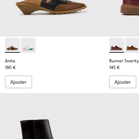
Anita - K201957-001 - Chaussures semi-ouvertes en cuir et
Anita - K201957-002 - Chaussures semi-ouvertes en 
Runner Twent
Runne
Anita
Runner Twenty
180 €
145 €
Ajouter
Ajouter