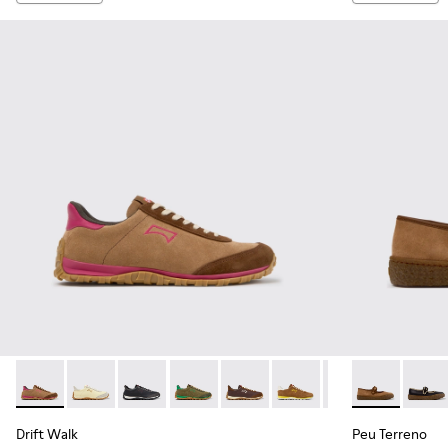
Drift Walk - K201885-008 - Baskets marron en cuir velours 
Drift Walk - K201885-010
Drift Walk - K201885-009 - Baskets noires en
Drift Walk - K201885-007
Drift Walk - K201885-006
Drift Walk - K201885-0
Drift Walk - K20
Peu Terreno -
Drift Wal
Peu T
Drift Walk
Peu Terreno