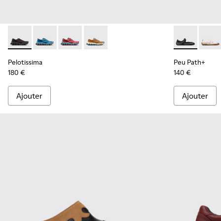
Pelotissima - K201922-006 - Baskets noires et grises en PE
Pelotissima - K201922-011 - Baskets bleues en PET r
Pelotissima - K201922-010 - Baskets bordeau
Pelotissima - K201922-007 - Baskets m
Peu Path+ - K
Peu P
Pelotissima
Peu Path+
180 €
140 €
Ajouter
Ajouter