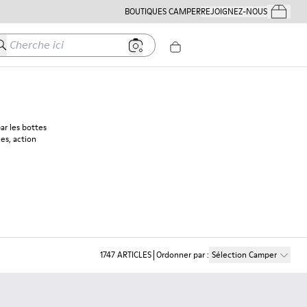
BOUTIQUES CAMPER
REJOIGNEZ-NOUS
Mes Comm
herche ici
ar les bottes
les, action
1747
ARTICLES
Ordonner par
:
Sélection Camper