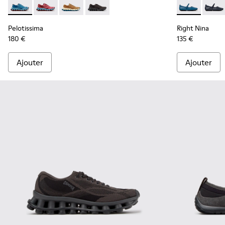
Pelotissima - K201922-011 - Baskets bleues en PET recyclé 
Pelotissima - K201922-010 - Baskets bordeaux en PE
Pelotissima - K201922-007 - Baskets marron 
Pelotissima - K201922-006 - Baskets no
Right Nina -
Right 
Pelotissima
Right Nina
180 €
135 €
Ajouter
Ajouter