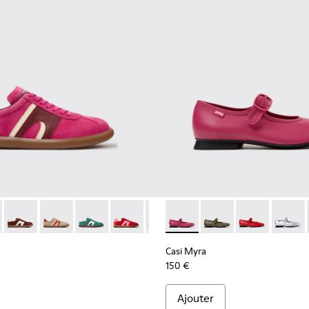
lé pour femme.
ecyclé et en matières techniques pour femme.
en matières techniques en PET recyclé pour femme.
ires et grises en PET recyclé et en matières techniques pour
r - K201608-041 - Baskets en nubuck et cuir multicolores pour
s Soller - K201608-038
Pelotas Soller - K201608-037
Pelotas Soller - K201608-036 - Baskets en cuir velours
Pelotas Soller - K201608-031
Pelotas Soller - K201608-029
Pelotas Soller - K201608-027
Casi Myra - K201629-016 - C
Pelotas Soller - K201608-
Casi Myra - K201629-
Pelotas Soller - K
Casi Myra - K
Pelotas Sol
Casi My
Pelo
Casi Myra
150 €
Ajouter