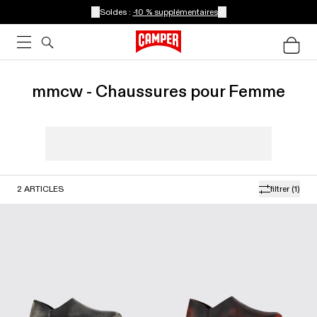
Soldes :
-10 % supplémentaires
mmcw - Chaussures pour Femme
2
ARTICLES
filtrer
(1)