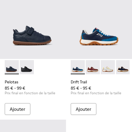
Pelotas - K800316-004 - Chaussures bleues en cuir et textile
Pelotas - K800316-003
Drift Trail - K800548-032 - B
Drift Trail - K800548-
Drift Trail - 
Drift T
Pelotas
Drift Trail
85 € - 99 €
85 € - 95 €
Prix final en fonction de la taille
Prix final en fonction de la taille
Ajouter
Ajouter