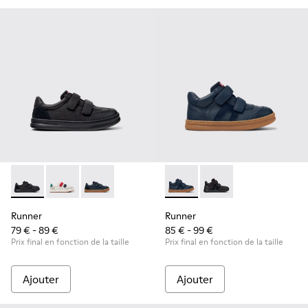
Runner - K800652-001 - Baskets noires en cuir et nubuck po
Runner - K800652-007
Runner - K800652-003
Runner - K900384-001 - Baske
Runner - K900384-00
Runner
Runner
79 € - 89 €
85 € - 99 €
Prix final en fonction de la taille
Prix final en fonction de la taille
Ajouter
Ajouter