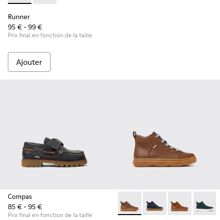
Runner
95 € - 99 €
Prix final en fonction de la taille
Ajouter
Compas
85 € - 95 €
Kiddo - K900189-028 - Bottin
Kiddo - K900189-026 -
Kiddo - K9001
Kiddo -
Prix final en fonction de la taille