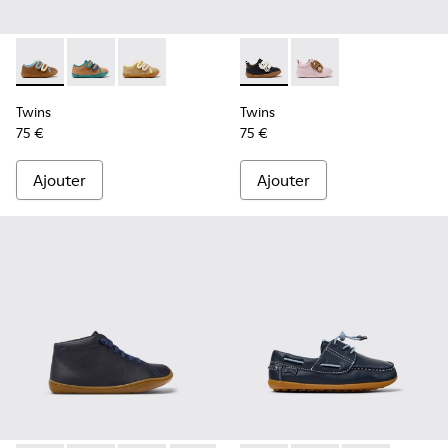
Twins - K800666-008 - Baskets en cuir multicolores pour en
Twins - K800666-006
Twins - K800666-005
Twins - K800714-002 - Baskets
Twins - K800714-001
Twins
Twins
75 €
75 €
Ajouter
Ajouter