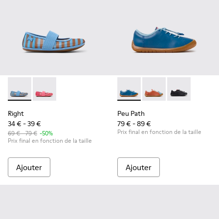
Right - K800696-002 - Ballerines en textile et cuir bleues p
Right - K800696-001
Peu Path - K800707-002 - Bas
Peu Path - K800707-
Peu Path - K8
Right
Peu Path
34 € - 39 €
79 € - 89 €
Prix final en fonction de la taille
69 € - 79 €
-50%
Prix final en fonction de la taille
Ajouter
Ajouter