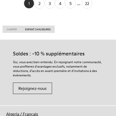
1
2
3
4
5
...
22
CAMPER
ENFANT CHAUSSURES
Soldes : -10 % supplémentaires
Oui, vous avez bien entendu. En rejoignant notre communauté,
vous profiterez d’avantages exclusifs, notamment de
réductions, d’accès en avant-première et d’invitations à des
événements.
Rejoignez-nous
Algeria
/
Français