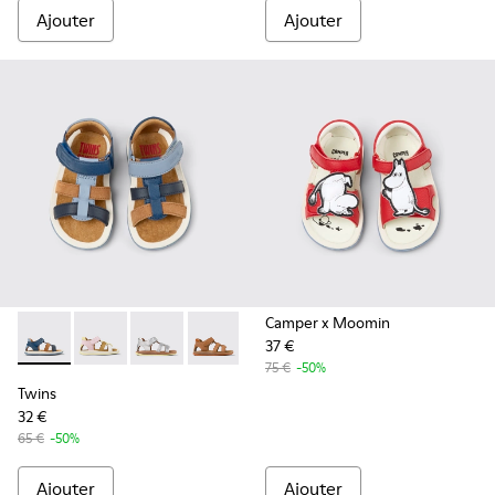
Ajouter
Ajouter
Camper x Moomin
37 €
Twins - K800628-007 - Sandales bleues en cuir et nubuck po
Twins - K800628-008
Twins - K800628-003
Twins - K800628-002
Twins - K800628-001
75 €
-50%
Twins
32 €
65 €
-50%
Ajouter
Ajouter