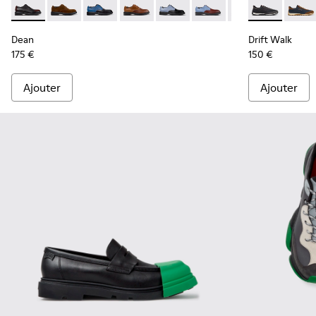
Dean - K100979-022 - Chaussures en cuir noir pour homme.
Dean - K100979-027
Dean - K100979-026 - Chaussures en cuir mul
Dean - K100979-025
Dean - K100979-016
Dean - K100979-015
Dean - K100979-
Drift Walk - 
Dean - K1
Drift 
De
Dean
Drift Walk
175 €
150 €
Ajouter
Ajouter