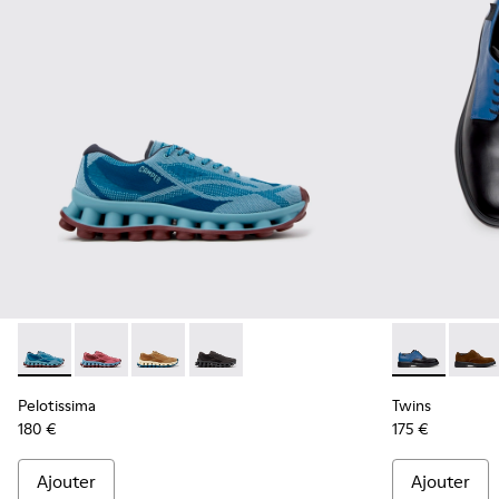
Pelotissima - K101109-011 - Baskets bleues en matières tec
Pelotissima - K101109-010
Pelotissima - K101109-007 - Baskets marron 
Pelotissima - K101109-006 - Baskets n
Twins - K100
Twins
Pelotissima
Twins
180 €
175 €
Ajouter
Ajouter