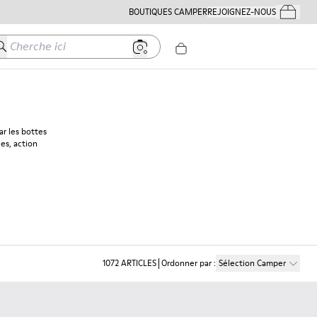
BOUTIQUES CAMPER
REJOIGNEZ-NOUS
Mes Comm
herche ici
r les bottes
les, action
1072
ARTICLES
Ordonner par
:
Sélection Camper