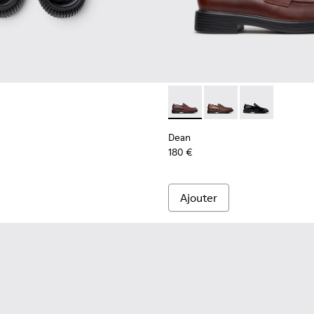
cyclées marron Pour homme.
Dean - K101045-008 - Mocas
Dean - K101045-005 -
Dean - K101045
Dean
180 €
Ajouter