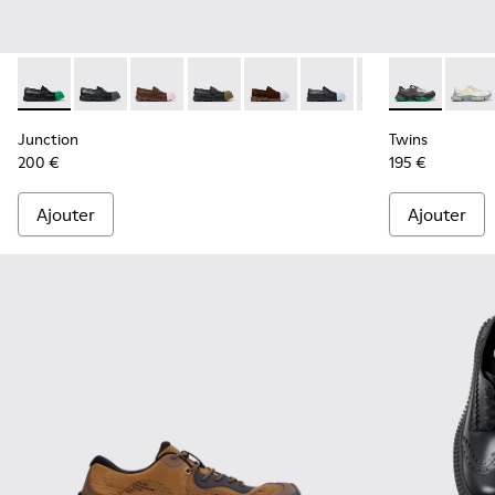
Junction - K100956-014 - Mocassins en cuir noir pour homm
Junction - K100956-012
Junction - K100956-010
Junction - K100956-009
Junction - K100956-005
Junction - K100956-004
Junction - K100
Twins - K101
Twins
Junction
Twins
200 €
195 €
Ajouter
Ajouter