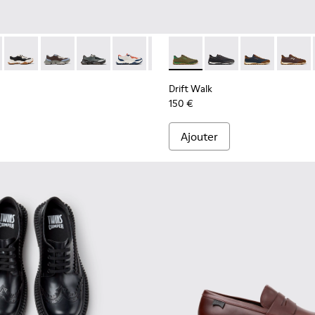
e.
956-002
068-016 - Baskets en cuir et nubuck multicolores pour homme.
 - K101068-015
Twins - K101068-011
Twins - K101068-008
Twins - K101068-005
Twins - K101068-004
Twins - K101068-003
Drift Walk - K101097-007 - B
Twins - K101068-002
Drift Walk - K101097-
Twins - K101068-00
Drift Walk - K
Drift W
Drift Walk
150 €
Ajouter