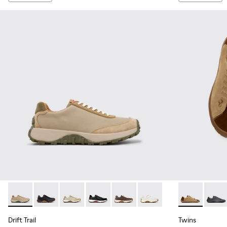
Drift Trail - K100928-026 - Baskets en cuir et nubuck multi
Drift Trail - K100928-025 - Baskets noires en cuir e
Drift Trail - K100928-023
Drift Trail - K100928-021
Drift Trail - K100928-020
Drift Trail - K100928-001
Twins - K1011
Twins 
Drift Trail
Twins