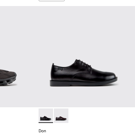
 Baskets noires en matières techniques recyclées pour homme.
-011 - Baskets bleues en matières techniques recyclées pour 
2
K101109-010
sima - K101109-007 - Baskets marron en matières techniques 
Don - K101140-001 - Chaussures en cuir noi
Don - K101140-003
Don