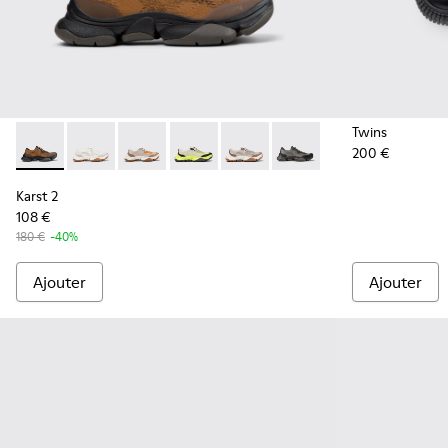
Twins
200 €
Karst 2 - K101069-010 - Baskets en matières techniques re
Karst 2 - K101069-009
Karst 2 - K101069-008
Karst 2 - K101069-003
Karst 2 - K101069-002
Karst 2 - K101069-001
Karst 2
108 €
180 €
-40%
Ajouter
Ajouter