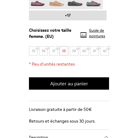
+17
Choisissez votre
taille
Guide de
femme
. (EU)
pointures
35
36
37
38
39
40
41
42
*
Peu d’unités restantes
Ajouter au panier
Livraison gratuite à partir de 50€
Retours et échanges sous 30 jours.
Description