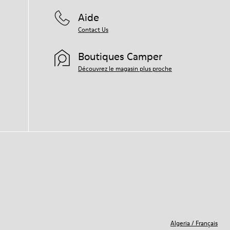
Aide
Pour obtenir des instructions détaillées
sur l’entretien de votre paire de
Contact Us
chaussures, consultez notre
guide
d’entretien des chaussures
Boutiques Camper
Découvrez le magasin plus proche
Algeria
/
Français