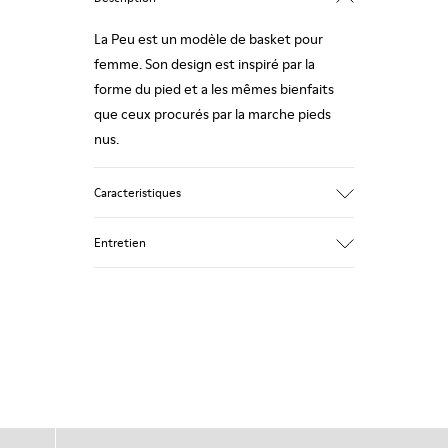
La Peu est un modèle de basket pour
femme. Son design est inspiré par la
forme du pied et a les mêmes bienfaits
que ceux procurés par la marche pieds
nus.
Caracteristiques
Cuir texturé lisse
Entretien
Couleur : marron
Couture 360º : longue durée de vie.
Lacets élastiques
Semelle extérieure : TPU
Nos chaussures sont confectionnées à
Fabriqué à partir de matériaux recyclés,
partir de matières haut de gamme
offrant durabilité et une très bonne
soigneusement sélectionnées.
résistance à l'abrasion.
L’utilisation de produits d’entretien
Doublure : 59 % Textile (60% Nylon - 40%
adaptés garantira la protection et la
PU) 41 % Polyester
durabilité accrue de vos chaussures.