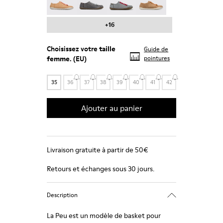
+16
Choisissez votre
taille
Guide de
femme
. (EU)
pointures
35
36
37
38
39
40
41
42
Ajouter au panier
Livraison gratuite à partir de 50€
Retours et échanges sous 30 jours.
Description
La Peu est un modèle de basket pour