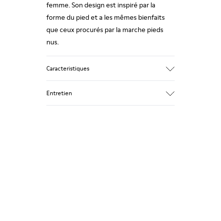
femme. Son design est inspiré par la
forme du pied et a les mêmes bienfaits
que ceux procurés par la marche pieds
nus.
Caracteristiques
Nubuck
Entretien
Couleur: Marron
Semelle extérieure avec couture 360º :
durabilité
Semelle extérieure en TPU avec
Nos chaussures sont confectionnées à
technologie Contact Earth : Résistance à
partir de matières haut de gamme
l’abrasion
soigneusement sélectionnées.
Semelle intérieure amovible: Bonne
L’utilisation de produits d’entretien
coupe
adaptés garantira la protection et la
Certifiées par le Leather Working Group
durabilité accrue de vos chaussures.
Doublure : 59 % tissu (60 % nylon - 40 %
Pour obtenir des instructions détaillées
PU), 41 % polyester