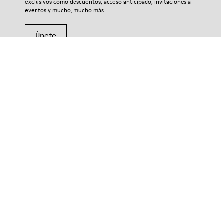
exclusivos como descuentos, acceso anticipado, invitaciones a
eventos y mucho, mucho más.
Únete
El Salvador
/
Español
Ayuda
Contáctanos
Tiendas Camper
Encuentra tu tienda más cercana
Compra en Camper.com