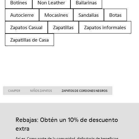
Botines
Non Leather
Bailarinas
Autocierre
Mocasines
Sandalias
Botas
Zapatos Casual
Zapatillas
Zapatos informales
Zapatillas de Casa
CAMPER
NIÑOS ZAPATOS
ZAPATOS DE CORDONES NEGROS
Rebajas: Obtén un 10% de descuento
extra
Así es. Como parte de la comunidad, disfrutarás de beneficios