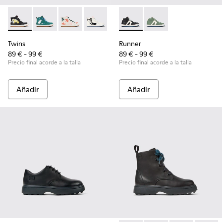
Twins - K900261-010 - Sneaker botín de piel multicolor para 
Twins - K900261-013
Twins - K900261-012
Twins - K900261-009
Twins - K900261-008
Runner - K900349-001 - Sneak
Runner - K900349-00
Twins
Runner
89 € - 99 €
89 € - 99 €
Precio final acorde a la talla
Precio final acorde a la talla
Añadir
Añadir