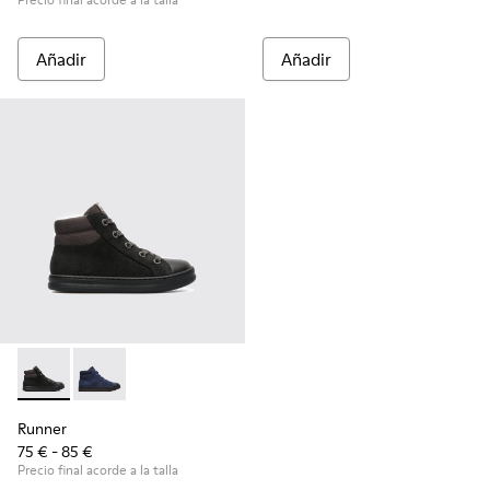
Añadir
Añadir
Runner - K900128-003 - Black
Runner - K900128-004
Runner
75 € - 85 €
Precio final acorde a la talla