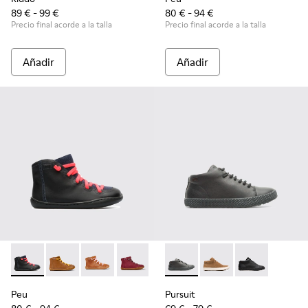
89 € - 99 €
80 € - 94 €
Precio final acorde a la talla
Precio final acorde a la talla
Añadir
Añadir
Peu - 90085-069 - Black
Peu - 90085-087
Peu - 90085-085
Peu - 90085-082
Peu - 90085-081
Pursuit - K900164-010 - Blac
Peu - 90085-080
Pursuit - K900164-00
Peu - 90085-079
Pursuit - K900
Peu - 900
Pe
Peu
Pursuit