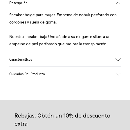
Descripción
Sneaker beige para mujer. Empeine de nobuk perforado con
cordones y suela de goma.
Nuestra sneaker baja Uno añade a su elegante silueta un
empeine de piel perforado que mejora la transpiración.
Características
Empeine
Cuidados Del Producto
Nobuk (piel de cerdo) / Piel de becerro
Color
Beige
Suela/Características
Nuestros zapatos se han fabricado con materiales de primera
Cordones reciclados para un ajuste sencillo (71% PET reciclado
calidad cuidadosamente seleccionados. El uso de productos
- 29% látex)
adecuados para el cuidado del calzado los protegerá y
Rebajas: Obtén un 10% de descuento
Plantilla
garantizará que duren más tiempo.
OrthoLite® para mayor amortiguación
extra
Forro