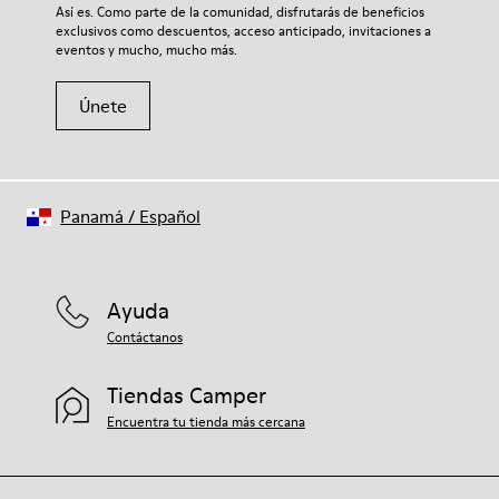
Si deseas obtener información detallada sobre cómo cuidar de
Así es. Como parte de la comunidad, disfrutarás de beneficios
27% algodón reciclado 27% piel de cerdo 26% textil (60% PU -
tu par, visita nuestra
Guía para el cuidado del calzado
.
exclusivos como descuentos, acceso anticipado, invitaciones a
40% licra)
eventos y mucho, mucho más.
Únete
Panamá
/
Español
Ayuda
Contáctanos
Tiendas Camper
Encuentra tu tienda más cercana