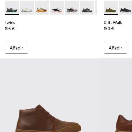
Twins - K101068-016 - Zapatillas de piel y nobuk multicolor 
Twins - K101068-015
Twins - K101068-012
Twins - K101068-011
Twins - K101068-008
Twins - K101068-005
Twins - K101068
Drift Walk - 
Twins - K
Drift 
Tw
Twins
Drift Walk
195 €
150 €
Añadir
Añadir