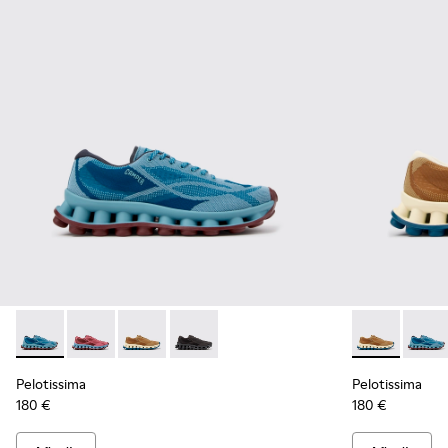
Pelotissima - K101109-011 - Zapatillas azules de materiales t
Pelotissima - K101109-010 - Zapatillas burdeos de mat
Pelotissima - K101109-007 - Zapatillas marron
Pelotissima - K101109-006 - Zapatillas
Pelotissima -
Peloti
Pelotissima
Pelotissima
180 €
180 €