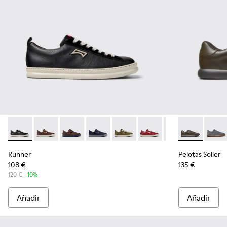
Runner - K101052-002 - Zapatillas negras de piel y nobuk pa
Runner - K101052-015
Runner - K101052-014 - Zapatillas de piel y n
Runner - K101052-013
Runner - K101052-012
Runner - K101052-011 - Z
Runner - K101052
Pelotas Solle
Runner - 
Pelota
Ru
Runner
Pelotas Soller
108 €
135 €
120 €
-10%
Añadir
Añadir