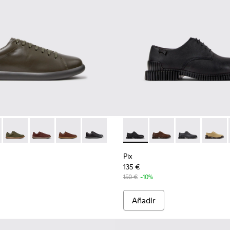
ra hombre.
obuk marrones para hombre.
apatillas de piel y nobuk color burdeos para hombre.
-010
r - K101003-014 - Zapatillas de piel verdes para hombre.
K101052-009
s Soller - K101003-015
nner - K101052-007
Pelotas Soller - K101003-009
Runner - K101052-006
Pelotas Soller - K101003-007
Runner - K101052-005
Pelotas Soller - K101003-004 - Zapatillas de pi
Runner - K101052-004
Pelotas Soller - K101003-001
Runner - K101052-003 - Zapatillas bl
Pix - K101076-001 - Zapatos 
Pix - K101076-010
Pix - K101076
Pix - K
Pix
135 €
150 €
-10%
Añadir