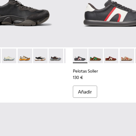
 para hombre.
iel y nobuk para hombre.
0928-014
1068-001 - Zapatillas de piel y nobuk en negro y gris para hombr
l - K100928-001
2 - K101068-016 - Zapatillas de piel y nobuk multicolor para ho
Karst 2 - K101068-015
Karst 2 - K101068-012
Karst 2 - K101068-011
Karst 2 - K101068-008
Karst 2 - K101068-005
Pelotas Soller - K100937-023 
Karst 2 - K101068-004
Pelotas Soller - K1009
Karst 2 - K101068
Pelotas Soller 
Karst 2 - K
Pelotas
Pelotas Soller
130 €
Añadir