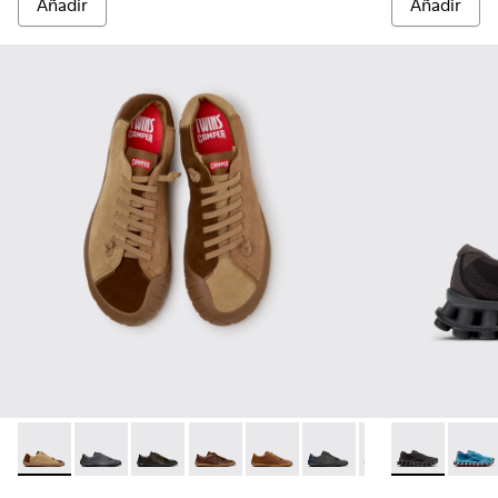
Añadir
Añadir
Twins - K101114-014 - Zapatos de ante marrones para hombre
Twins - K101114-013 - Zapatos de piel grises para hom
Twins - K101114-012
Twins - K101114-011
Twins - K101114-010
Twins - K101114-009
Twins - K101114-
Pelotissima -
Twins - K
Peloti
Twi