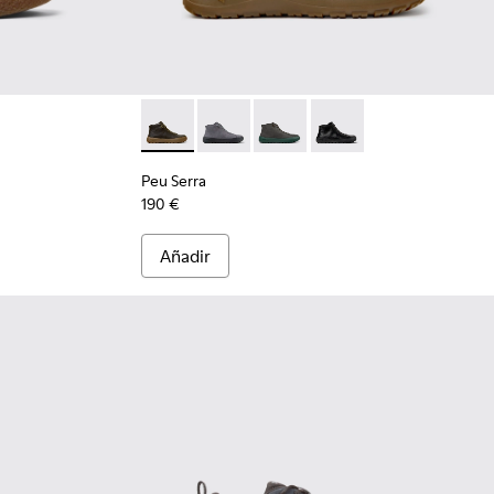
hombre.
 Zapatos de nobuk marrones para hombre.
7-020
 K100927-001
Peu Serra - K300541-004 - Botines de piel r
Peu Serra - K300541-005
Peu Serra - K300541-003
Peu Serra - K300541-0
Peu Serra
190 €
Añadir