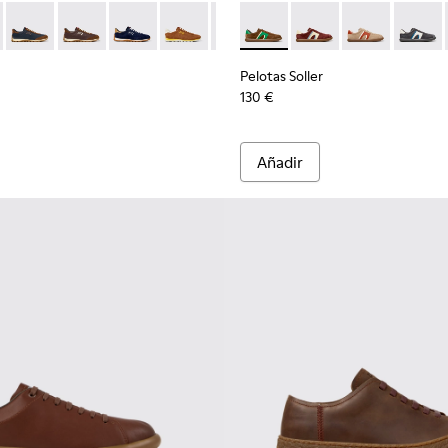
para hombre.
-004
K101097-007 - Zapatillas verdes de ante y piel para hombre.
101068-003
Walk - K101097-009 - Zapatillas de piel y nobuk negras y grises
ins - K101068-002
Drift Walk - K101097-008
Twins - K101068-001 - Zapatillas de piel y nobuk en negro 
Drift Walk - K101097-006
Drift Walk - K101097-005
Drift Walk - K101097-003
Drift Walk - K101097-002
Pelotas Soller - K100937-038 
Pelotas Soller - K1009
Pelotas Soller 
Pelotas
Pelotas Soller
130 €
Añadir