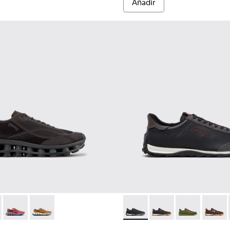
Añadir
.
bre.
007
 K101109-006 - Zapatillas negras de materiales técnicos recicl
101114-006
ssima - K101109-011 - Zapatillas azules de materiales técnicos 
ns - K101114-005
Pelotissima - K101109-010 - Zapatillas burdeos de materiales 
Twins - K101114-004
Pelotissima - K101109-007 - Zapatillas marrones de mat
Twins - K101114-002
Drift Walk - K101097-009 - Za
Drift Walk - K101097
Drift Walk - K
Drift W