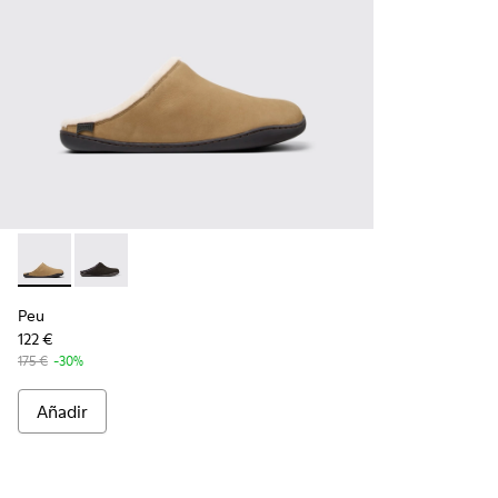
Peu - K100755-004 - Zapatos de nobuk marrones para homb
Peu - K100755-001
Peu
122 €
175 €
-30%
Añadir