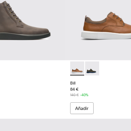
Bill - K100655-010 - Zapato 
Bill - K100655-015 - Z
Bill
84 €
140 €
-40%
Añadir