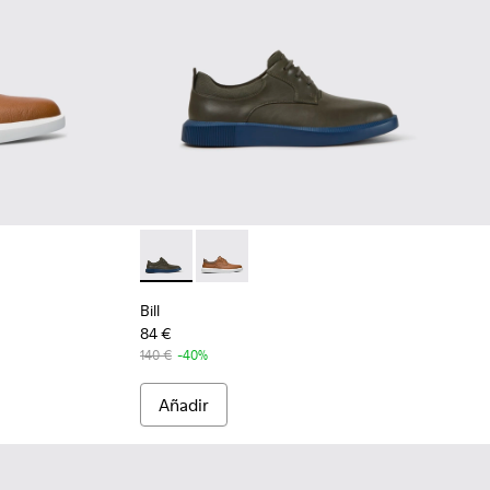
en color marrón claro para hombre
apatos de piel con cordones en color gris
Bill - K100655-015 - Zapatos de piel con cord
Bill - K100655-010 - Zapato en color
Bill
84 €
140 €
-40%
Añadir