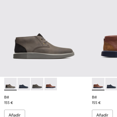
Bill - K300235-002 - Grey
Bill - K300235-019 - Botín de cordones azul para hom
Bill - K300235-017 - Botín de cordones gris o
Bill - K300235-008 - Brown
Bill - K3002
Bill -
Bill
Bill
155 €
155 €
Añadir
Añadir