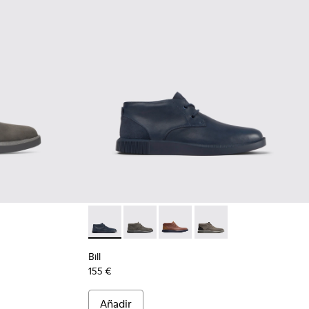
re
e cordones gris oscuro para hombre
Botín de cordones azul para hombre
-008 - Brown
K300235-002 - Grey
Bill - K300235-019 - Botín de cordones azul
Bill - K300235-017 - Botín de cordone
Bill - K300235-008 - Brown
Bill - K300235-002 - G
Bill
155 €
Añadir