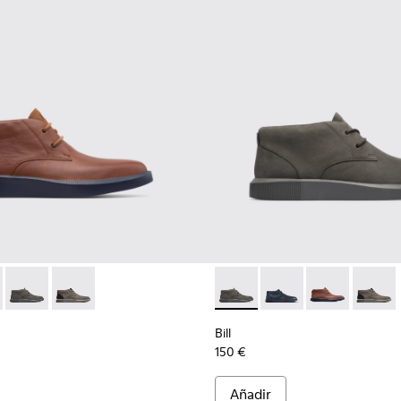
bre
scuro para hombre
35-008 - Brown
 K300235-019 - Botín de cordones azul para hombre
Bill - K300235-017 - Botín de cordones gris oscuro para homb
Bill - K300235-002 - Grey
Bill - K300235-017 - Botín d
Bill - K300235-019 - 
Bill - K300235
Bill - 
Bill
150 €
Añadir