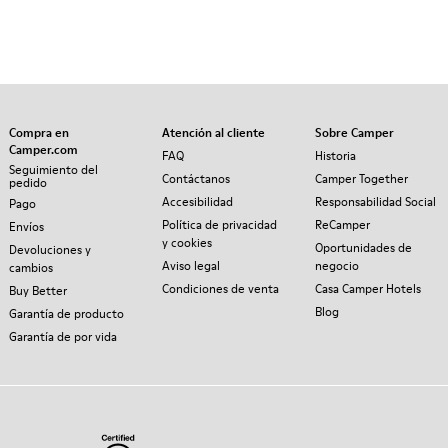
Compra en
Atención al cliente
Sobre Camper
Camper.com
FAQ
Historia
Seguimiento del
Contáctanos
Camper Together
pedido
Accesibilidad
Responsabilidad Social
Pago
Política de privacidad
ReCamper
Envíos
y cookies
Oportunidades de
Devoluciones y
Aviso legal
negocio
cambios
Condiciones de venta
Casa Camper Hotels
Buy Better
Blog
Garantía de producto
Garantía de por vida