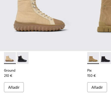
Ground - K300405-010 - Botines beiges de tejido y piel par
Ground - K300405-011
Pix - K30026
Pix -
Ground
Pix
210 €
150 €
Añadir
Añadir