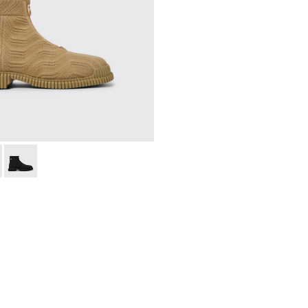
a hombre
2-014 - Botines beige para hombre
 K300262-017
Pix - K300262-009