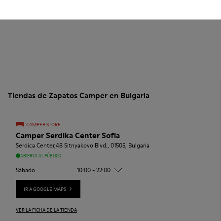
Tiendas de Zapatos Camper en Bulgaria
CAMPER STORE
Camper Serdika Center Sofia
Serdica Center,48 Sitnyakovo Blvd., 01505, Bulgaria
ABIERTA AL PÚBLICO
Sábado
10:00 - 22:00
IR A GOOGLE MAPS
VER LA FICHA DE LA TIENDA