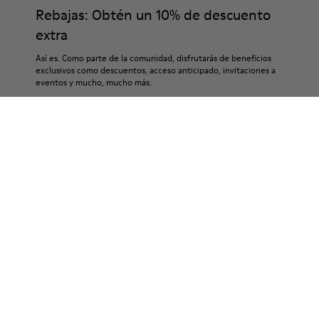
Rebajas: Obtén un 10% de descuento
extra
Así es. Como parte de la comunidad, disfrutarás de beneficios
exclusivos como descuentos, acceso anticipado, invitaciones a
eventos y mucho, mucho más.
Únete
Andorra
/
Español
Ayuda
Contáctanos
Tiendas Camper