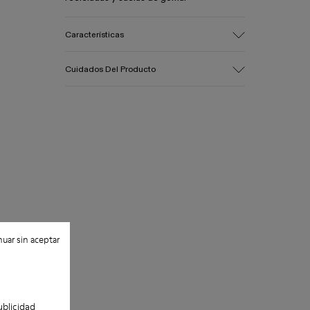
Características
Empeine
Cuidados Del Producto
Piel vacuna
Color
Negro
Suela/Características
Goma (30% de origen natural, 20%
reciclada)
Plantilla
Plantilla OrthoLite® Recycled™
Forro
50% piel vacuna, 50% tejido (45%
poliéster reciclado - 35% algodón
uar sin aceptar
reciclado - 20% viscosa)
ublicidad