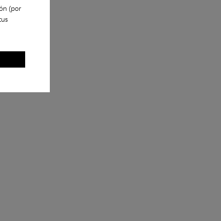
ón (por
tus