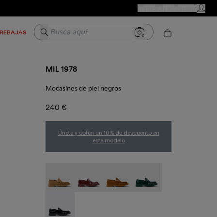
TIENDAS CAMPER
ÚNETE A NOSOTROS
MI CUE
Busca aquí
REBAJAS
MIL 1978
Mocasines de piel negros
240 €
Únete y obtén un 10% de descuento en
este modelo
MIL 1978 - A500039-006
MIL 1978 - A500039-005
Mil 1978 - A500039-003
Mil 1978 - A500039-00
MIL 1978 - A500039-001 - Mocasines de piel neg