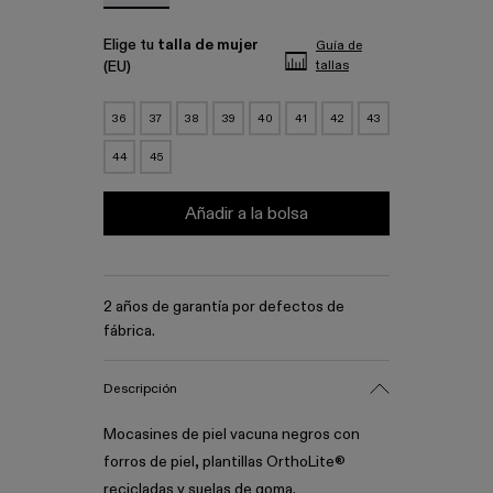
Elige tu
talla de mujer
Guía de
(EU)
tallas
36
37
38
39
40
41
42
43
44
45
Añadir a la bolsa
2 años de garantía por defectos de
fábrica.
Descripción
Mocasines de piel vacuna negros con
forros de piel, plantillas OrthoLite®
recicladas y suelas de goma.