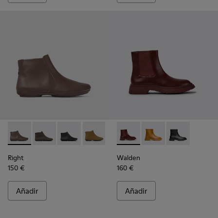
Right - K400313-014 - Botines marrones de piel para mujer
Right - K400313-019
Right - K400313-018
Right - K400313-013
Right - K400313-008
Walden - K400531-005 - Bota
Right - K400313-002
Walden - K400531-00
Walden - K400
Right
Walden
150 €
160 €
Añadir
Añadir