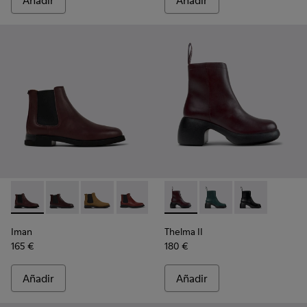
Añadir
Añadir
Iman - K400299-024 - Botines chelsea de piel burdeos para 
Iman - K400299-023 - Botas Chelsea burdeos de piel 
Iman - K400299-022
Iman - K400299-014 - Botines de piel 
Iman - K400299-010
Thelma II - K400784-004 - 
Iman - K400299-009
Thelma II - K400784-
Iman - K400299-
Thelma II - K
Iman
Thelma II
165 €
180 €
Añadir
Añadir