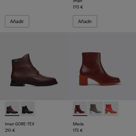
Iman
170 €
Añadir
Añadir
Iman GORE-TEX - K400342-002 - Burgundy
Iman GORE-TEX - K400342-001
Meda - K400455-013 - Botas 
Meda - K400455-004
Meda - K4004
Iman GORE-TEX
Meda
210 €
175 €