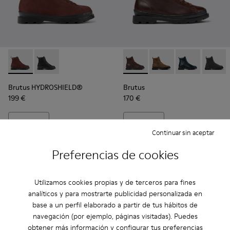
Brutus HYDROSHIELD® - K400737-002 - Botas burdeos de pi
Brutus HYDROSHIELD® - K400737-001
Brutus - K400325-038 - Bota
Brutus - K400325-051
Brutus - K400
Brutus
Brutus HYDROSHIELD®
Brutus
199 €
170 €
Añadir
Añadir
Continuar sin aceptar
Preferencias de cookies
Utilizamos cookies propias y de terceros para fines
analíticos y para mostrarte publicidad personalizada en
base a un perfil elaborado a partir de tus hábitos de
navegación (por ejemplo, páginas visitadas). Puedes
obtener más información y configurar tus preferencias