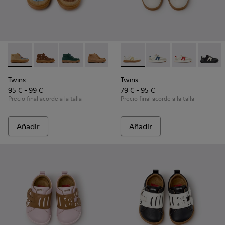
Twins - K900398-004 - Botines de ante y piel marrones para
Twins - K900398-005
Twins - K900398-002
Twins - K900398-001
Twins - K800653-014 - Zapatil
Twins - K800653-010
Twins - K800
Twins 
Twins
Twins
95 € - 99 €
79 € - 95 €
Precio final acorde a la talla
Precio final acorde a la talla
Añadir
Añadir