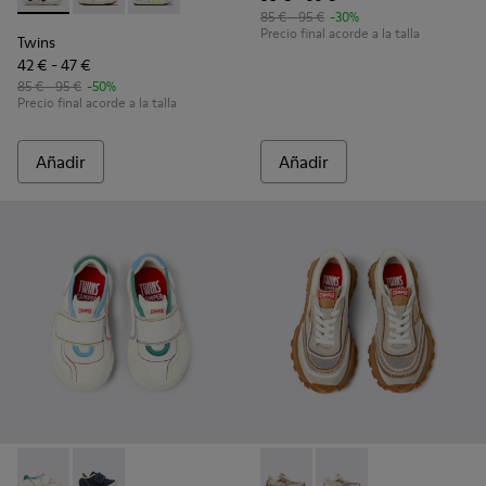
85 € - 95 €
-30%
Precio final acorde a la talla
Twins
42 € - 47 €
85 € - 95 €
-50%
Precio final acorde a la talla
Añadir
Añadir
Twins - K800682-002 - Sneakers de tejido y piel multicolor p
Twins - K800682-004 - Sneakers de tejido y piel multi
Twins - K800685-002 - Sneake
Twins - K800685-001