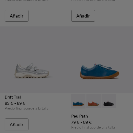
Añadir
Añadir
Drift Trail
85 € - 89 €
Peu Path - K800707-002 - Zapa
Peu Path - K800707-008
Peu Path - K80
Precio final acorde a la talla
Peu Path
79 € - 89 €
Añadir
Precio final acorde a la talla