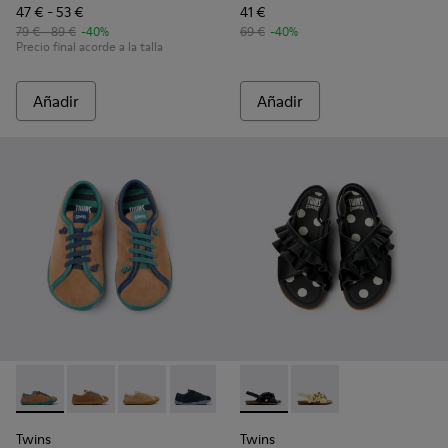
47 € - 53 €
41 €
79 € - 89 €
-40%
69 €
-40%
Precio final acorde a la talla
Añadir
Añadir
Twins - K800663-004 - Zapatos de ante y piel multicolor par
Twins - K800663-007 - Zapatos de piel multicolor par
Twins - K800663-003 - Zapatos de ante y piel 
Twins - K800663-002
Twins - K800663-001
Twins - K800677-003 - Sandal
Twins - K800677-001
Twins
Twins