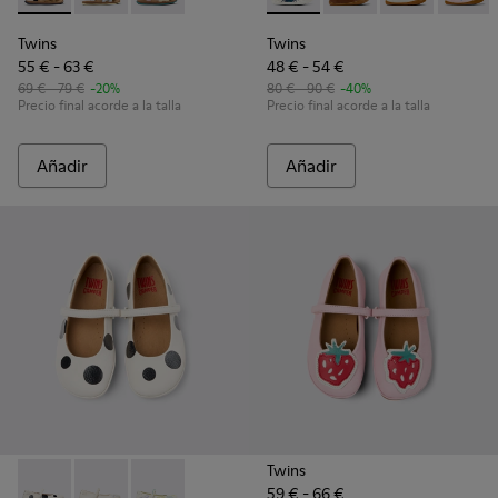
Twins
Twins
55 € - 63 €
48 € - 54 €
69 € - 79 €
-20%
80 € - 90 €
-40%
Precio final acorde a la talla
Precio final acorde a la talla
Añadir
Añadir
Twins
59 € - 66 €
Twins - K800486-011 - Bailarinas de piel en blanco y negro p
Twins - K800486-007
Twins - K800486-005