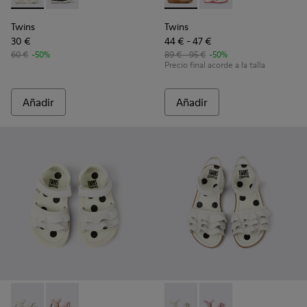
Twins
Twins
30 €
44 € - 47 €
60 €
-50%
89 € - 95 €
-50%
Precio final acorde a la talla
Añadir
Añadir
Twins - K800678-001 - Sandalias de piel blancas para niños.
Twins - K800678-002 - Sandalias de piel rosa para ni
Twins - K800676-001 - Sandali
Twins - K800676-003 -