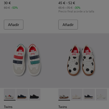
30 €
45 € - 52 €
60 €
-50%
65 € - 75 €
-30%
Precio final acorde a la talla
Añadir
Añadir
Twins - K800652-007 - Sneakers de piel y nobuk multicolor p
Twins - K800652-003
Twins - K800652-001
Twins - K800247-031 - Sneaker
Twins - K800247-030
Twins - K8002
Twins 
Twins
Twins