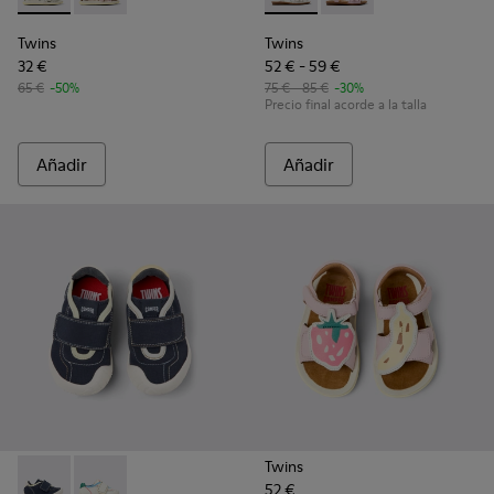
Twins
Twins
32 €
52 € - 59 €
65 €
-50%
75 € - 85 €
-30%
Precio final acorde a la talla
Añadir
Añadir
Twins
52 €
Twins - K800682-004 - Sneakers de tejido y piel multicolor p
Twins - K800682-002 - Sneakers de tejido y piel multi