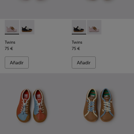
Twins - K800714-001 - Zapatillas de piel para niños en rosa y
Twins - K800714-002 - Zapatillas de piel en blanco y 
Twins - K800714-002 - Zapatil
Twins - K800714-001 - 
Twins
Twins
75 €
75 €
Añadir
Añadir