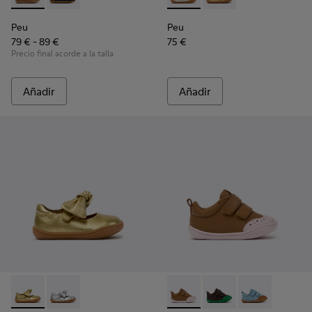
Peu
Peu
79 € - 89 €
75 €
Precio final acorde a la talla
Añadir
Añadir
Peu - K800700-002 - Zapatos de piel amarillos para niños.
Peu - K800700-001 - Zapatos de piel grises para niño
Peu - K800708-003 - Zapatos
Peu - K800708-004 - 
Peu - K800708-