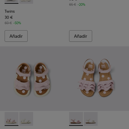
65 €
-20%
Twins
30 €
60 €
-50%
Añadir
Añadir
Twins - K800678-002 - Sandalias de piel rosa para niños.
Twins - K800678-001 - Sandalias de piel blancas para 
Twins - K800676-003 - Sandal
Twins - K800676-001 -