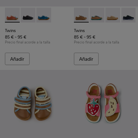
Twins - K800707-008 - Zapatillas multicolor de piel para niño
Twins - K800707-007
Twins - K800707-002
Twins - K800663-007 - Zapato
Twins - K800663-004 -
Twins - K80066
Twins 
Twins
Twins
85 € - 95 €
85 € - 95 €
Precio final acorde a la talla
Precio final acorde a la talla
Añadir
Añadir