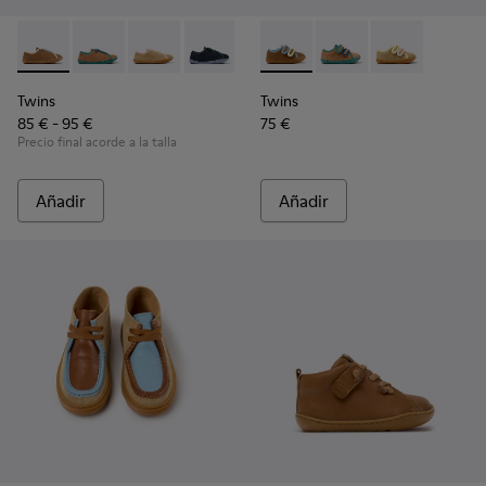
Twins - K800663-007 - Zapatos de piel multicolor para niños
Twins - K800663-004
Twins - K800663-003
Twins - K800663-002
Twins - K800663-001
Twins - K800666-008 - Zapatil
Twins - K800666-00
Twins - K800
Twins
Twins
85 € - 95 €
75 €
Precio final acorde a la talla
Añadir
Añadir