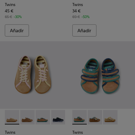
Twins
Twins
45 €
34 €
65 €
-30%
69 €
-50%
Añadir
Añadir
Twins - K800663-003 - Zapatos de ante y piel multicolor par
Twins - K800663-007 - Zapatos de piel multicolor par
Twins - K800663-004 - Zapatos de ante y piel 
Twins - K800663-002
Twins - K800663-001
Twins - K800666-006 - Sneake
Twins - K800666-008 -
Twins - K80066
Twins
Twins