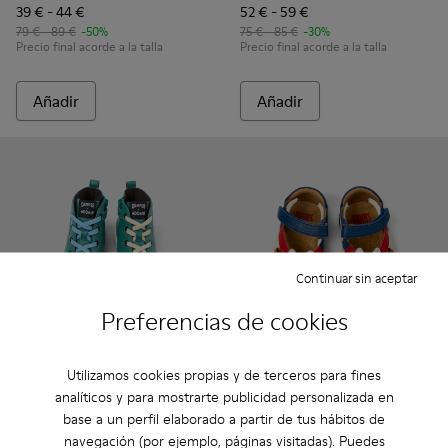
39 € - 44 €
52 € - 59 €
79 € - 89 €
-50%
75 € - 85 €
-30%
Precio final acorde a la talla
Precio final acorde a la talla
Añadir
Añadir
Continuar sin aceptar
Preferencias de cookies
Utilizamos cookies propias y de terceros para fines
Twins
45 €
analíticos y para mostrarte publicidad personalizada en
Camper x Moomin - K900261-013 - Sneakers de piel verdes y 
Camper x Moomin - K900261-012
Camper x Moomin - K900261-010
Camper x Moomin - K900261-009
Camper x Moomin - K900261-0
65 €
-30%
base a un perfil elaborado a partir de tus hábitos de
Camper x Moomin
navegación (por ejemplo, páginas visitadas). Puedes