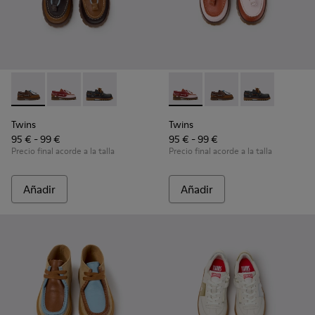
Twins - K800416-007 - Náuticos de piel marrón para niños.
Twins - K800416-008 - Zapatos náuticos de piel multi
Twins - K800416-001
Twins - K800416-008 - Zapato
Twins - K800416-007 -
Twins - K8004
Twins
Twins
95 € - 99 €
95 € - 99 €
Precio final acorde a la talla
Precio final acorde a la talla
Añadir
Añadir