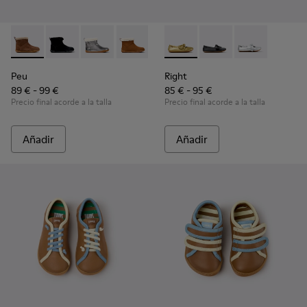
Peu - K900365-007 - Botines de ante marrón para niños.
Peu - K900365-005 - Botines negros de ante para ni
Peu - K900365-003
Peu - K900365-002
Peu - K900365-001
Right - K800702-004 - Bailari
Right - K800702-006 - 
Right - K800702
Peu
Right
89 € - 99 €
85 € - 95 €
Precio final acorde a la talla
Precio final acorde a la talla
Añadir
Añadir