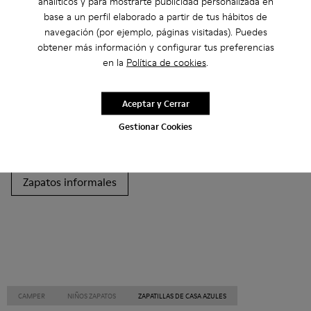
analíticos y para mostrarte publicidad personalizada en
base a un perfil elaborado a partir de tus hábitos de
Otras Categorías
navegación (por ejemplo, páginas visitadas). Puedes
obtener más información y configurar tus preferencias
en la
Política de cookies
.
Botines
Non Leather
Bailarinas
Aceptar y Cerrar
Zapatos de cordones
Autocierre
Mocasines
Gestionar Cookies
Sandalias
Botas
Zapatos Casual
Zapatillas
Zapatos informales
CAMPER
NIÑOS ZAPATOS
ZAPATILLAS DE CASA AZULES