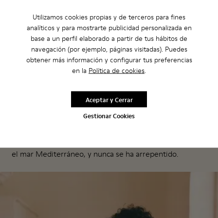
Utilizamos cookies propias y de terceros para fines
analíticos y para mostrarte publicidad personalizada en
El «placer inconfesable» de Omar es leer el periódico de
base a un perfil elaborado a partir de tus hábitos de
la isla en un bar local. Este gusto por los medios de
navegación (por ejemplo, páginas visitadas). Puedes
comunicación «tradicionales» está en consonancia con la
obtener más información y configurar tus preferencias
marcada identidad impresa de Apartamento y el hecho
en la
Política de cookies
.
de que su padre solía vender enciclopedias, motivo por
el cual la familia de Omar se mudó a Menorca. Su padre
Aceptar y Cerrar
se enamoró y compró una casa aquí en el año 2000,
Gestionar Cookies
donde Omar venía a visitarle. Tras un corto periodo
viajando de aquí para allá, incluida una estancia de cinco
años en Nueva York, sintió la llamada de la naturaleza y
el mar Mediterráneo, y nunca se ha arrepentido.