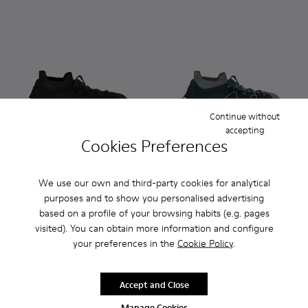
Continue without
accepting
Cookies Preferences
Custom Roku - K100953-999-R008 - Multicolor
Custom Roku - K100953-999-R001 - Disassembled Sn
Custom Roku - K100953-004 - Brown Sneaker
Custom Roku - K100953-999-R004 - Di
Custom Roku - K100953-999-R0
Custom Roku - K100953-003 -
Custom Roku - K100953-
Custom Roku - K1009
Custom Roku - K1
Custom Roku -
Custom Rok
Custom 
Cu
We use our own and third-party cookies for analytical
purposes and to show you personalised advertising
Custom Roku
Custom Roku
based on a profile of your browsing habits (e.g. pages
180 €
180 €
visited). You can obtain more information and configure
your preferences in the
Cookie Policy
.
Customize
Customize
Accept and Close
Manage Cookies