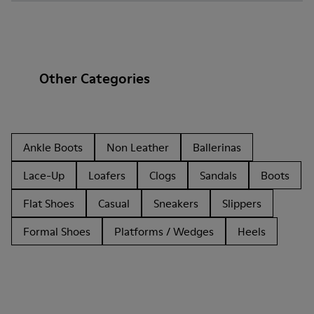
Other Categories
Ankle Boots
Non Leather
Ballerinas
Lace-Up
Loafers
Clogs
Sandals
Boots
Flat Shoes
Casual
Sneakers
Slippers
Formal Shoes
Platforms / Wedges
Heels