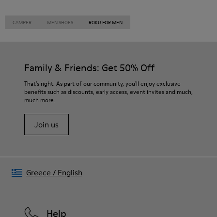
CAMPER
MEN SHOES
ROKU FOR MEN
Family & Friends: Get 50% Off
That's right. As part of our community, you'll enjoy exclusive
benefits such as discounts, early access, event invites and much,
much more.
Join us
Greece
/
English
Help