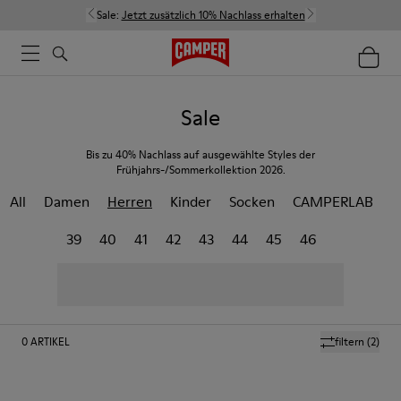
Sale:
Jetzt zusätzlich 10% Nachlass erhalten
Sale
Bis zu 40% Nachlass auf ausgewählte Styles der
Frühjahrs-/Sommerkollektion 2026.
All
Damen
Herren
Kinder
Socken
CAMPERLAB
39
40
41
42
43
44
45
46
0
ARTIKEL
filtern
(2)