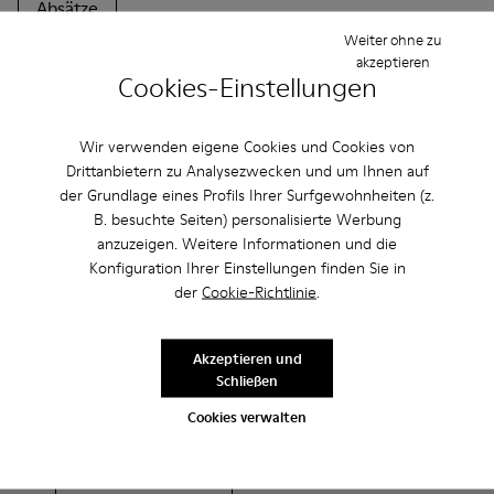
Absätze
Weiter ohne zu
akzeptieren
Cookies-Einstellungen
Wir verwenden eigene Cookies und Cookies von
Drittanbietern zu Analysezwecken und um Ihnen auf
CAMPER
HERREN SCHUHE
SLIPPER SLIPPER FÜR HERREN
der Grundlage eines Profils Ihrer Surfgewohnheiten (z.
B. besuchte Seiten) personalisierte Werbung
anzuzeigen. Weitere Informationen und die
Konfiguration Ihrer Einstellungen finden Sie in
Sale: Jetzt zusätzlich 10% Nachlass
der
Cookie-Richtlinie
.
erhalten
Akzeptieren und
Richtig gelesen. Als Teil unserer Community kommen Sie in den
Genuss von exklusiven Vorteilen, darunter Preisnachlässe,
Schließen
Zugang zum Vorverkauf, Veranstaltungseinladungen. Und das ist
erst der Anfang.
Cookies verwalten
Mitglied werden