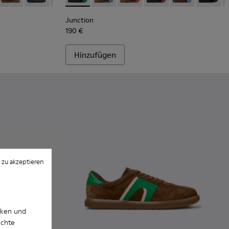
Junction
190 €
Hinzufügen
 zu akzeptieren
cken und
uchte