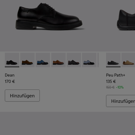
Dean - K100979-001 - Schwarze Lederschuhe für Herren.
Dean - K100979-027
Dean - K100979-026 - Mehrfarbige Lederschu
Dean - K100979-025 - Braune Ledersch
Dean - K100979-022 - Schwarze
Dean - K100979-016
Dean - K100979-
Peu Path+ - 
Dean - K1
Peu Pa
De
Dean
Peu Path+
170 €
135 €
150 €
-10%
Hinzufügen
Hinzufüge