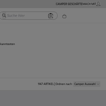
CAMPER GESCHÄFTE
MACH MIT
MEIN K
Suche hier
bekanntesten
1147
ARTIKEL
Ordnen nach
:
Camper Auswahl