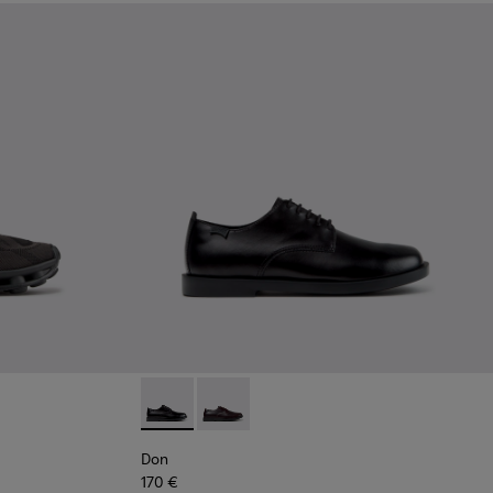
Schwarze Sneaker aus recycelten technischen Materialien für 
-011 - Blaue Sneaker aus recycelten technischen Materialien fü
06
K101109-010
1114-005
sima - K101109-007 - Braune Sneaker aus recycelten technische
s - K101114-004
Twins - K101114-002 - Schwarze Lederschuhe für Herren.
Twins - K101114-001
Don - K101140-001 - Schwarze Lederschuhe f
Don - K101140-003
Don
170 €