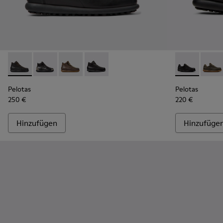
Pelotas - 33766-125 - Schwarze Stiefeletten aus pflanzlich 
Pelotas - 33766-128
Pelotas - 33766-126
Pelotas - 33766-123
Pelotas - 160
Pelot
Pelotas
Pelotas
250 €
220 €
Hinzufügen
Hinzufüge