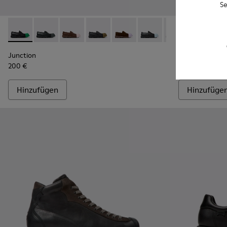
Se
Junction - K100956-014 - Schwarze Ledermokassins für Her
Junction - K100956-012
Junction - K100956-010
Junction - K100956-009
Junction - K100956-005
Junction - K100956-004
Junction - K100
Twins - K101
Junction 
Twins
Junction
Twins
200 €
195 €
Hinzufügen
Hinzufüge