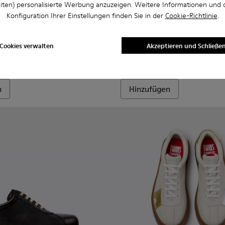
iten) personalisierte Werbung anzuzeigen. Weitere Informationen und 
Konfiguration Ihrer Einstellungen finden Sie in der
Cookie-Richtlinie
.
ren.
956-003
068-016 - Mehrfarbige Leder- und Nubuk-Sneaker für Herren.
- K100956-002
 - K101068-015
Twins - K101068-011
Twins - K101068-008
Twins - K101068-005
Twins - K101068-004
Twins - K101068-003
Drift Walk - K101097-007 - G
Twins - K101068-002
Drift Walk - K101097
Twins - K101068-0
Drift Walk - K
Drift W
Cookies verwalten
Akzeptieren und Schließe
Drift Walk
150 €
n
Hinzufügen