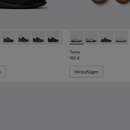
gegerbtem Leder für Herren.
02-317 - Schwarze Schuhe aus pflanzlich gegerbtem Leder für 
as - 16002-358
Pelotas - 16002-357
Pelotas - 16002-349
Pelotas - 16002-343
Pelotas - 16002-337
Pelotas - 16002-335
Twins - K101107-004 - Mehrf
Pelotas - 16002-334
Twins - K101107-006
Pelotas - 16002-33
Twins - K1011
Pelotas - 1
Twins -
Pelo
Twins
150 €
n
Hinzufügen