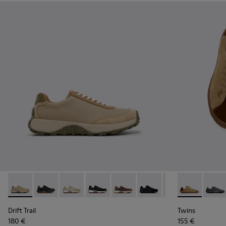
Drift Trail - K100928-026 - Mehrfarbige Sneaker aus Leder 
Drift Trail - K100928-025
Drift Trail - K100928-023
Drift Trail - K100928-021
Drift Trail - K100928-020
Drift Trail - K100928-015
Drift Trail - K10
Twins - K1011
Twins 
Drift Trail
Twins
180 €
155 €