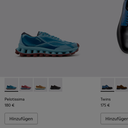
Pelotissima - K101109-011 - Blaue Sneaker aus recycelten te
Pelotissima - K101109-010
Pelotissima - K101109-007 - Braune Sneaker au
Pelotissima - K101109-006 - Schwarze 
Twins - K100
Twins
Pelotissima
Twins
180 €
175 €
Hinzufügen
Hinzufüge