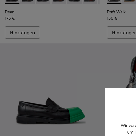
Dean
Drift Walk
175 €
150 €
Hinzufügen
Hinzufüge
Wir ver
um I