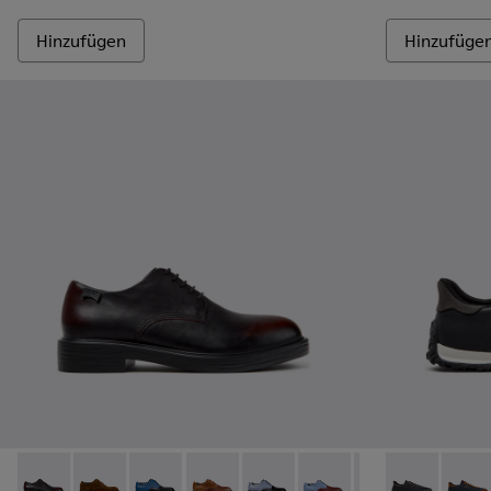
Hinzufügen
Hinzufüge
Dean - K100979-022 - Schwarze Lederschuhe für Herren.
Dean - K100979-027
Dean - K100979-026 - Mehrfarbige Lederschu
Dean - K100979-025 - Braune Ledersch
Dean - K100979-016
Dean - K100979-015
Dean - K100979-
Drift Walk -
Dean - K1
Drift 
De