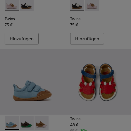
Twins - K800714-001 - Rosa und braune Ledersneaker für Kin
Twins - K800714-002 - Schwarz-weiße Leder-Sneaker 
Twins - K800714-002 - Schwa
Twins - K800714-001 -
Twins
Twins
75 €
75 €
Hinzufügen
Hinzufügen
Twins
48 €
Peu - K800708-002 - Blaue Lederschuhe für Kinder.
Peu - K800708-004 - Braune Lederschuhe für Kinder
Peu - K800708-003 - Braune Lederschuhe für
69 €
-30%