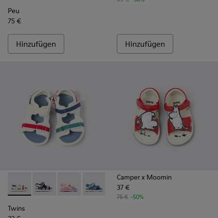
Peu
75 €
Hinzufügen
Hinzufügen
Camper x Moomin
37 €
Twins - K800590-010 - Mehrfarbige Textilsandalen für Kinde
Twins - K800590-011 - Mehrfarbige Sandalen aus Texti
Twins - K800590-007
Twins - K800590-006
Twins - K800590-004
75 €
-50%
Twins