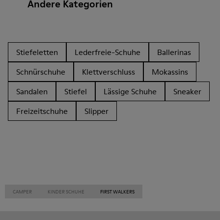
Andere Kategorien
Stiefeletten
Lederfreie-Schuhe
Ballerinas
Schnürschuhe
Klettverschluss
Mokassins
Sandalen
Stiefel
Lässige Schuhe
Sneaker
Freizeitschuhe
Slipper
CAMPER
KINDER SCHUHE
FIRST WALKERS