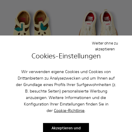
Weiter ohne zu
akzeptieren
Cookies-Einstellungen
Twins
55 €
Wir verwenden eigene Cookies und Cookies von
Peu Path - K800683-002 - Ge
Peu Path - K800683-0
Peu Path - K8
69 €
-20%
Drittanbietern zu Analysezwecken und um Ihnen auf
Peu Path
der Grundlage eines Profils Ihrer Surfgewohnheiten (z.
48 €
B. besuchte Seiten) personalisierte Werbung
69 €
-30%
anzuzeigen. Weitere Informationen und die
Konfiguration Ihrer Einstellungen finden Sie in
Hinzufügen
Hinzufügen
der
Cookie-Richtlinie
.
Akzeptieren und