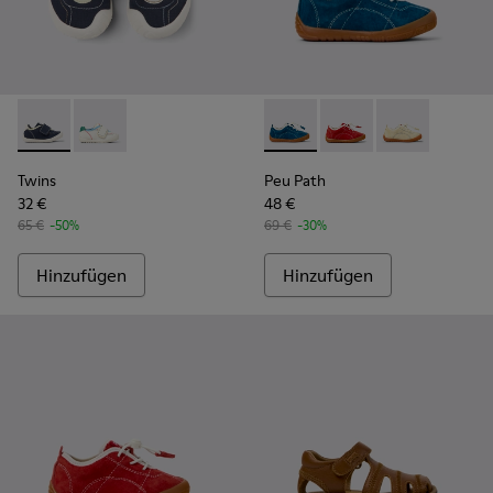
Twins - K800682-004 - Mehrfarbige Textil- und Leder-Sneake
Twins - K800682-002 - Mehrfarbige Sneaker aus Texti
Peu Path - K800683-001 - Bl
Peu Path - K800683-0
Peu Path - K80
Twins
Peu Path
32 €
48 €
65 €
-50%
69 €
-30%
Hinzufügen
Hinzufügen