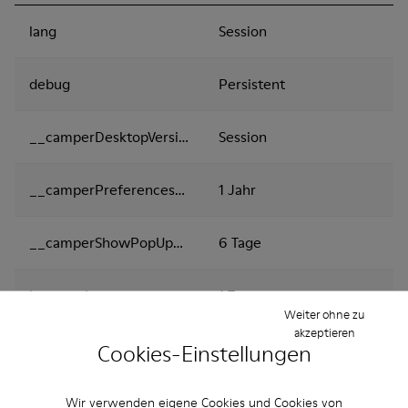
lang
Session
debug
Persistent
__camperDesktopVersion
Session
__camperPreferencesCookies
1 Jahr
__camperShowPopUpNews
6 Tage
bv_metrics
1 Tag
Weiter ohne zu
akzeptieren
BVBRANDID
1 Jahr
Cookies-Einstellungen
BVBRANDSID
1 Tag
Wir verwenden eigene Cookies und Cookies von