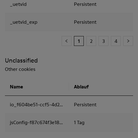
_uetvid
Persistent
_uetvid_exp
Persistent
1
2
3
4
Unclassified
Other cookies
Name
Ablauf
io_f604be51-ccf5-4d26-9cc2-3c44e1fdceb9
Persistent
jsConfig-f87c674f3e18462ba19be8dba91ac2cf
1 Tag