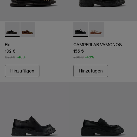
Eki - A500040-002 - Schwarzer Bootsschuh
Eki - A500040-001 - Brauner Bootsschuh
CAMPERLAB VAMONOS - A500
CAMPERLAB VAMONO
Eki
CAMPERLAB VAMONOS
192 €
156 €
320 €
-40%
260 €
-40%
Hinzufügen
Hinzufügen