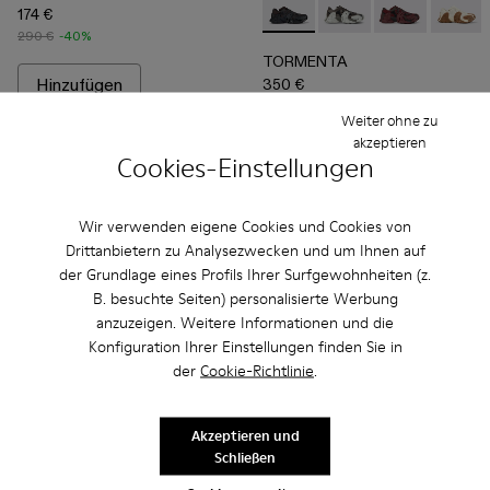
174 €
TORMENTA - A500013-010 - 
TORMENTA - A5000
TORMENTA - 
TORME
290 €
-40%
TORMENTA
Hinzufügen
350 €
Weiter ohne zu
Hinzufügen
akzeptieren
Cookies-Einstellungen
Wir verwenden eigene Cookies und Cookies von
Drittanbietern zu Analysezwecken und um Ihnen auf
der Grundlage eines Profils Ihrer Surfgewohnheiten (z.
B. besuchte Seiten) personalisierte Werbung
anzuzeigen. Weitere Informationen und die
Konfiguration Ihrer Einstellungen finden Sie in
der
Cookie-Richtlinie
.
Akzeptieren und
Schließen
Tormenta - A500013-008 - Weißer Textil-Sneaker
Tormenta - A500013-028
Tormenta - A500013-027
Tormenta - A500013-026
Tormenta - A500013-025
TOSSU - A500005-002 - Sch
Tormenta - A500013-021
TOSSU - A500005-0
Tormenta - A500
TOSSU - A50
Tormenta 
TOSSU 
To