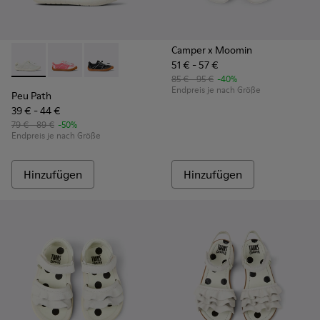
Camper x Moomin
51 € - 57 €
Peu Path - K800691-001 - Weiße Sneaker aus Textil und Lede
Peu Path - K800691-003
Peu Path - K800691-002 - Schwarze Sneaker au
85 € - 95 €
-40%
Endpreis je nach Größe
Peu Path
39 € - 44 €
79 € - 89 €
-50%
Endpreis je nach Größe
Hinzufügen
Hinzufügen