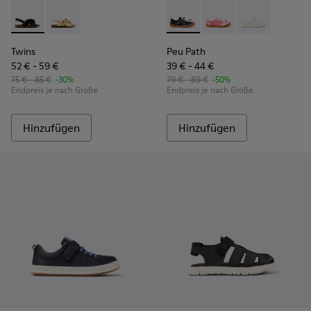
Twins - K800677-003 - Schwarze Ledersandalen für Kinder.
Twins - K800677-001
Peu Path - K800691-002 - Sch
Peu Path - K800691-
Peu Path - K80
Twins
Peu Path
52 € - 59 €
39 € - 44 €
75 € - 85 €
-30%
79 € - 89 €
-50%
Endpreis je nach Größe
Endpreis je nach Größe
Hinzufügen
Hinzufügen