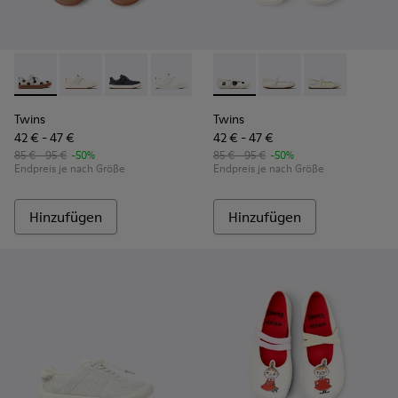
Twins - K800247-031 - Weiße Ledersneaker für Kinder.
Twins - K800247-030
Twins - K800247-028 - Blaue Leder-Sneaker fü
Twins - K800247-024
Twins - K800486-011 - Weiße 
Twins - K800486-00
Twins - K800
Twins
Twins
42 € - 47 €
42 € - 47 €
85 € - 95 €
-50%
85 € - 95 €
-50%
Endpreis je nach Größe
Endpreis je nach Größe
Hinzufügen
Hinzufügen