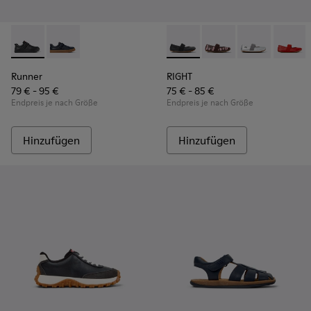
Runner - K800319-001 - Schwarze Sneaker aus Leder und Text
Runner - K800319-006
RIGHT - 80025-053 - Schwarze
RIGHT - 80025-160
RIGHT - 80025-
RIGHT -
Runner
RIGHT
79 € - 95 €
75 € - 85 €
Endpreis je nach Größe
Endpreis je nach Größe
Hinzufügen
Hinzufügen