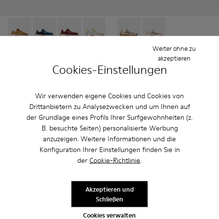
Drift Trail - K800548-027 - Braune Sneaker aus Textil und Nu
Drift Trail - K800548-032
Drift Trail - K800548-031
Drift Trail - K800548-029 - Mehrfarbig
Drift Trail - K800548-028 - Meh
Twins - K800685-002 - Beige 
Drift Trail - K800548-02
Twins - K800685-001
Drift Trail - K80
Drift Trai
Dri
Weiter ohne zu
Drift Trail
Twins
akzeptieren
59 € - 62 €
44 € - 47 €
Cookies-Einstellungen
85 € - 89 €
-30%
89 € - 95 €
-50%
Endpreis je nach Größe
Endpreis je nach Größe
Wir verwenden eigene Cookies und Cookies von
Drittanbietern zu Analysezwecken und um Ihnen auf
Hinzufügen
Hinzufügen
der Grundlage eines Profils Ihrer Surfgewohnheiten (z.
B. besuchte Seiten) personalisierte Werbung
anzuzeigen. Weitere Informationen und die
Konfiguration Ihrer Einstellungen finden Sie in
der
Cookie-Richtlinie
.
Akzeptieren und
Schließen
Cookies verwalten