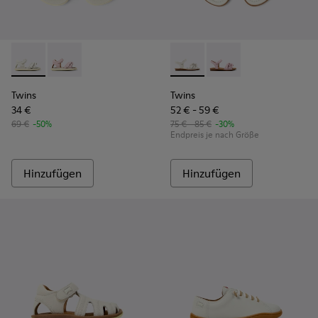
Twins - K800678-001 - Weiße Ledersandalen für Kinder.
Twins - K800678-002
Twins - K800676-001 - Weiße
Twins - K800676-003
Twins
Twins
34 €
52 € - 59 €
69 €
-50%
75 € - 85 €
-30%
Endpreis je nach Größe
Hinzufügen
Hinzufügen