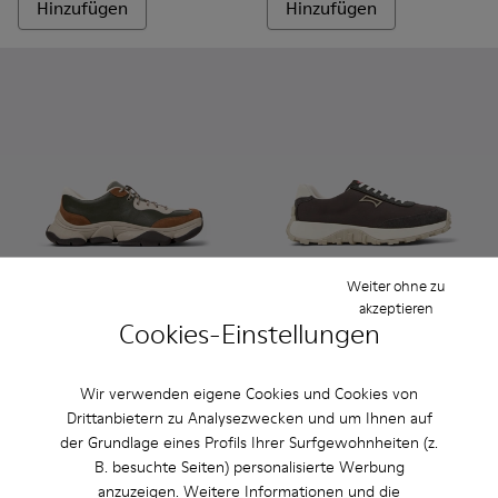
Hinzufügen
Hinzufügen
Weiter ohne zu
akzeptieren
Cookies-Einstellungen
Karst 2 - K101068-003 - Mehrfarbiger Herrensneaker aus Le
Karst 2 - K101068-016
Karst 2 - K101068-015
Karst 2 - K101068-011
Karst 2 - K101068-008
Drift Trail - K100864-035 - G
Karst 2 - K101068-005
Drift Trail - K100864
Karst 2 - K10106
Drift Trail - 
Karst 2 -
Drift T
Kar
Karst 2
Drift Trail
Wir verwenden eigene Cookies und Cookies von
114 €
119 €
Drittanbietern zu Analysezwecken und um Ihnen auf
190 €
-40%
170 €
-30%
der Grundlage eines Profils Ihrer Surfgewohnheiten (z.
B. besuchte Seiten) personalisierte Werbung
Hinzufügen
Hinzufügen
anzuzeigen. Weitere Informationen und die