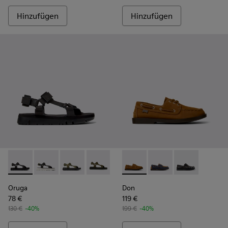
Hinzufügen
Hinzufügen
Oruga - K100416-011 - Schwarze Ledersandale für Herren
Oruga - K100416-023
Oruga - K100416-022
Oruga - K100416-016
Oruga - K100416-005
Don - K101013-005 - Nautisc
Don - K101013-006
Don - K101013
Oruga
Don
78 €
119 €
130 €
-40%
199 €
-40%