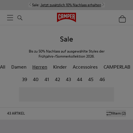
Sale:
Jetzt zusätzlich 10% Nachlass erhalten
Sale
Bis zu 50% Nachlass auf ausgewählte Styles der
Frühjahrs-/Sommerkollektion 2026.
All
Damen
Herren
Kinder
Accessoires
CAMPERLAB
39
40
41
42
43
44
45
46
43
ARTIKEL
filtern
(2)