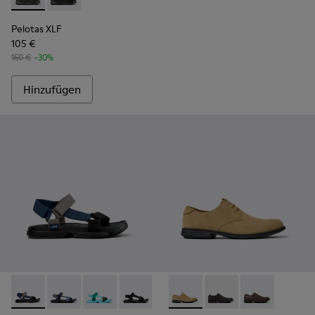
Pelotas XLF - K100752-002 - Braune Ledersneaker für Herre
Pelotas XLF - K100752-001
Pelotas XLF
105 €
150 €
-30%
Hinzufügen
Karst Sandal - K101048-007 - Mehrfarbige Textilsandalen für
Karst Sandal - K101048-008
Karst Sandal - K101048-003 - Mehrfarbige He
Karst Sandal - K101048-001
Mil 1913 - 18552-088 - Brau
Mil 1913 - 18552-086
Mil 1913 - 185