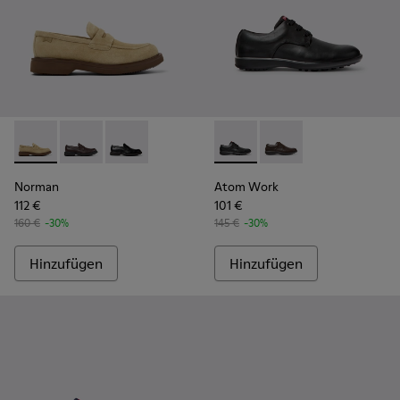
Norman - K101001-008 - Braune Velourslederschuhe für Her
Norman - K101001-005
Norman - K101001-001
Atom Work - 18637-035 - Sch
Atom Work - 18637-0
Norman
Atom Work
112 €
101 €
160 €
-30%
145 €
-30%
Hinzufügen
Hinzufügen