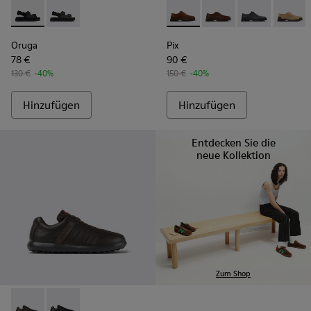
Oruga - K100287-009 - Black
Oruga - K100287-011
Pix - K101076-005 - Braune 
Pix - K101076-010
Pix - K101076
Pix - K
Oruga
Pix
78 €
90 €
130 €
-40%
150 €
-40%
Hinzufügen
Hinzufügen
Entdecken Sie die
neue Kollektion
Zum Shop