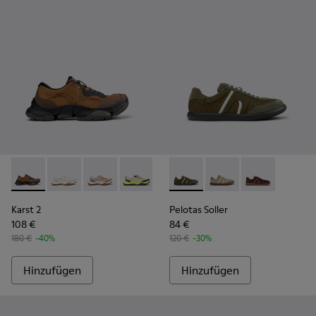
Karst 2 - K101069-010 - Braune Sneaker aus recycelten techn
Karst 2 - K101069-009
Karst 2 - K101069-008
Karst 2 - K101069-003
Karst 2 - K101069-002
Pelotas Soller - K101056-006
Karst 2 - K101069-001
Pelotas Soller - K101
Pelotas Soller
Karst 2
Pelotas Soller
108 €
84 €
180 €
-40%
120 €
-30%
Hinzufügen
Hinzufügen