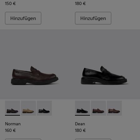
150 €
180 €
Hinzufügen
Hinzufügen
Norman - K101001-005 - Braune Lederschuhe für Herren.
Norman - K101001-008 - Braune Velourslederschuhe 
Norman - K101001-001 - Schwarze Lederschuh
Dean - K101045-001 - Schwar
Dean - K101045-008
Dean - K10104
Norman
Dean
160 €
180 €