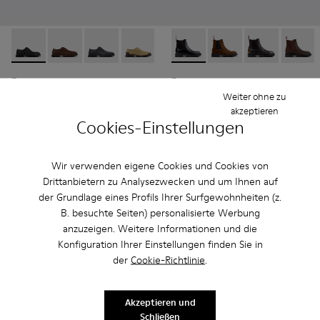
Pix - K101076-001 - Schwarze Lederschuhe für Herren.
Pix - K101076-010 - Braune Lederschuhe für Herren.
Pix - K101076-008 - Graue Lederschuhe für H
Pix - K101076-006
Pix - K101076-005 - Braune Wil
Dean - K300492-001 - Schwar
Pix - K101076-003
Dean - K300492-007
Dean - K3004
Dean -
Pix
Dean
150 €
210 €
Weiter ohne zu
akzeptieren
Cookies-Einstellungen
Hinzufügen
Hinzufügen
Wir verwenden eigene Cookies und Cookies von
Drittanbietern zu Analysezwecken und um Ihnen auf
der Grundlage eines Profils Ihrer Surfgewohnheiten (z.
B. besuchte Seiten) personalisierte Werbung
anzuzeigen. Weitere Informationen und die
Konfiguration Ihrer Einstellungen finden Sie in
der
Cookie-Richtlinie
.
Akzeptieren und
Schließen