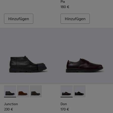
Pix
180 €
Hinzufügen
Hinzufügen
Junction - K300475-004 - Schwarze Lederstiefeletten für H
Junction - K300475-005
Junction - K300475-001
Don - K101140-003 - Braune 
Don - K101140-001 - 
Junction
Don
230 €
170 €