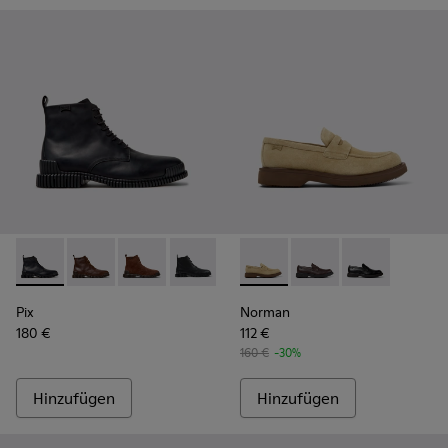
Pix - K300542-004 - Schwarze Lederstiefeletten für Herren.
Pix - K300542-005
Pix - K300542-003 - Braune Stiefeletten aus W
Pix - K300542-001
Norman - K101001-008 - Brau
Norman - K101001-005
Norman - K101
Pix
Norman
180 €
112 €
160 €
-30%
Hinzufügen
Hinzufügen