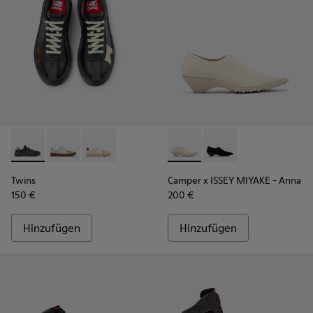
Twins - K201909-006 - Mehrfarbige Ledersneaker für Dame
Twins - K201909-005
Twins - K201909-004
Camper x ISSEY MIYAKE - Ann
Camper x ISSEY MIYAK
Twins
Camper x ISSEY MIYAKE - Anna
150 €
200 €
Hinzufügen
Hinzufügen