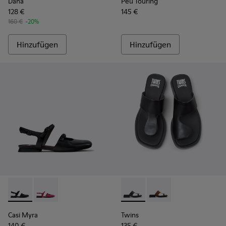
Dana
Peu Touring
128 €
145 €
160 €
-20%
Hinzufügen
Hinzufügen
Casi Myra - K201804-001 - Schwarze halboffene Lederschu
Casi Myra - K201804-003 - Halboffene Schuhe aus b
Twins - K201745-002 - Schw
Twins - K201745-003 
Casi Myra
Twins
140 €
135 €