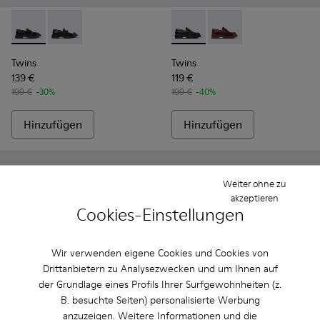
Twins - K201939-001 - Schwarze Leder-Mokassins Für Dame
Twins - K201939-002 - Schwarze Ledermokassins Fü
Twins - K201873-001 - Schw
Twins - K201873-002 
Twins
Twins
139 €
119 €
199 €
-30%
199 €
-40%
Hinzufügen
Hinzufügen
Weiter ohne zu
akzeptieren
Cookies-Einstellungen
Wir verwenden eigene Cookies und Cookies von
Drittanbietern zu Analysezwecken und um Ihnen auf
der Grundlage eines Profils Ihrer Surfgewohnheiten (z.
B. besuchte Seiten) personalisierte Werbung
anzuzeigen. Weitere Informationen und die