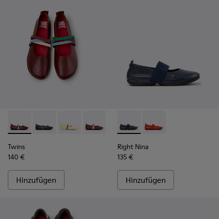
Twins - K201665-019 - Burgunderrote Lederballerinas für D
Twins - K201665-018
Twins - K201665-013
Twins - K201665-012
Twins - K201665-011
Right Nina - K201980-002 - B
Twins - K201665-008
Right Nina - K201980
Twins
Right Nina
140 €
135 €
Hinzufügen
Hinzufügen