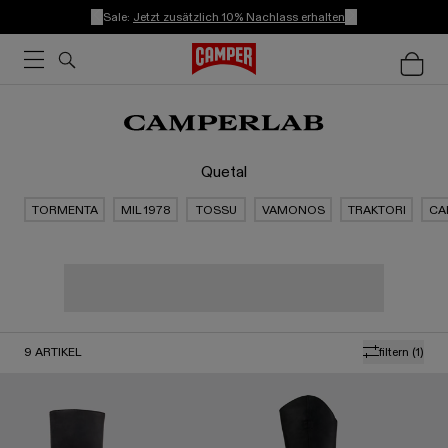
Sale:
Jetzt zusätzlich 10% Nachlass erhalten
Quetal
TORMENTA
MIL 1978
TOSSU
VAMONOS
TRAKTORI
CA
9
ARTIKEL
filtern
(1)