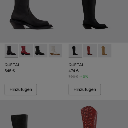
QUETAL - A700021-001 - Schwarzer Stiefel aus Nubukleder
QUETAL - A700021-008 - Red
QUETAL - A700021-007 - Multicolor
QUETAL - A700021-004 - Weißer Lederst
QUETAL - A700021-003 - Lederst
QUETAL - A700027-003 - Bl
QUETAL - A700021-002 - 
QUETAL - A700027-0
QUETAL - A70
QUETAL
QUETAL
545 €
474 €
790 €
-40%
Hinzufügen
Hinzufügen