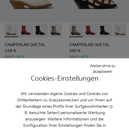
CAMPERLAB QUETAL - A700021-004 - Weißer Lederstiefel i
CAMPERLAB QUETAL - A700021-008 - Red
CAMPERLAB QUETAL - A700021-007 - Multi
CAMPERLAB QUETAL - A700021-003 - Le
CAMPERLAB QUETAL - A700021-0
CAMPERLAB QUETAL - A700021
CAMPERLAB QUETAL - A7
CAMPERLAB QUETAL 
CAMPERLAB QU
CAMPER
CAMPERLAB QUETAL
CAMPERLAB QUETAL
336 €
390 €
560 €
-40%
650 €
-40%
Weiter ohne zu
Hinzufügen
Hinzufügen
akzeptieren
Cookies-Einstellungen
Wir verwenden eigene Cookies und Cookies von
Drittanbietern zu Analysezwecken und um Ihnen auf
der Grundlage eines Profils Ihrer Surfgewohnheiten (z.
B. besuchte Seiten) personalisierte Werbung
anzuzeigen. Weitere Informationen und die
Konfiguration Ihrer Einstellungen finden Sie in