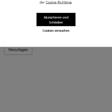
der
Cookie-Richtlinie
.
Akzeptieren und
Schließen
Quetal - A700021-002 - Brauner Stiefel aus Nubukleder
Quetal - A700021-008 - Red
Quetal - A700021-007 - Multicolor
Quetal - A700021-004 - Weißer Ledersti
Quetal - A700021-003 - Ledersti
Quetal - A700021-001 - 
Cookies verwalten
Quetal
545 €
Hinzufügen