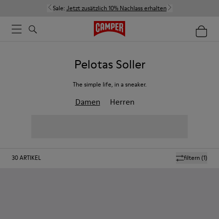
Sale:
Jetzt zusätzlich 10% Nachlass erhalten
Pelotas Soller
The simple life, in a sneaker.
Damen
Herren
30
ARTIKEL
filtern
(1)