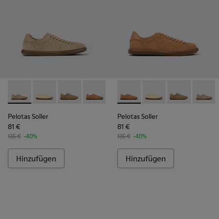
Pelotas Soller - K201668-006 - Beige Sneaker aus Nubukled
Pelotas Soller - K201668-018 - Gelbe Ledersneaker 
Pelotas Soller - K201668-017 - Braune Nubuk
Pelotas Soller - K201668-015 - Nackt
Pelotas Soller - K201668-004 
Pelotas Soller - K201668-01
Pelotas Soller - K20166
Pelotas Soller - K20
Pelotas Soller
Pelotas
Pelotas Soller
Pelotas Soller
81 €
81 €
135 €
-40%
135 €
-40%
Hinzufügen
Hinzufügen