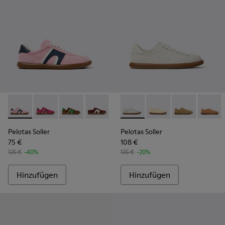
Pelotas Soller - K201608-014 - Mehrfarbige Sneaker aus Nu
Pelotas Soller - K201608-041 - Mehrfarbige Nubuk- 
Pelotas Soller - K201608-038 - Mehrfarbige 
Pelotas Soller - K201608-037 - Mehrf
Pelotas Soller - K201608-036 -
Pelotas Soller - K201668-00
Pelotas Soller - K20160
Pelotas Soller - K20
Pelotas Soller -
Pelotas Soller
Pelotas S
Pelotas
Pel
Pelotas Soller
Pelotas Soller
75 €
108 €
125 €
-40%
135 €
-20%
Hinzufügen
Hinzufügen