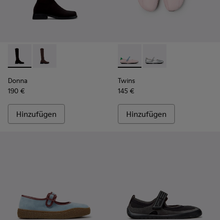
Donna - K400703-003 - Schwarze hohe Textilstiefel für Dam
Donna - K400703-004 - Braune hohe Textilstiefel fü
Twins - K201968-003 - Mehrf
Twins - K201968-006
Donna
Twins
190 €
145 €
Hinzufügen
Hinzufügen