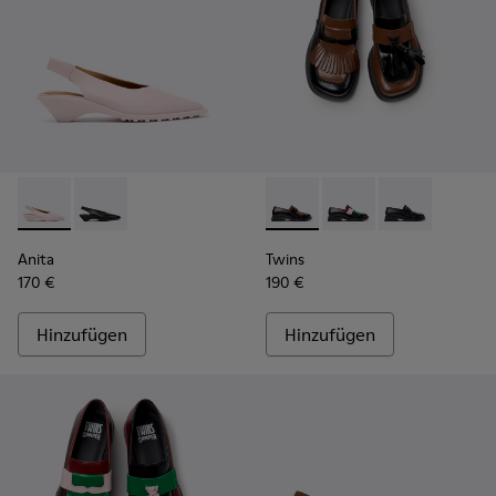
Anita - K201897-004 - Halboffene Lederschuhe in Rosa für 
Anita - K201897-001
Twins - K201996-002 - Schw
Twins - K201996-003 
Twins - K2019
Anita
Twins
170 €
190 €
Hinzufügen
Hinzufügen