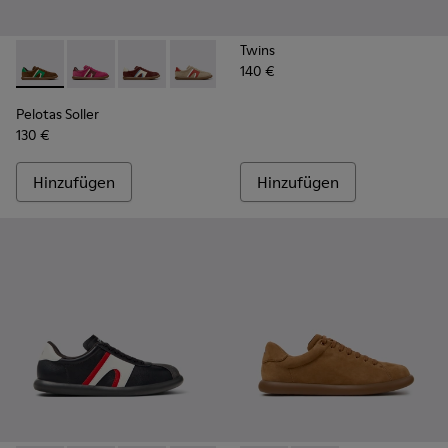
Twins
140 €
Pelotas Soller - K201608-038 - Mehrfarbige Sneaker aus Nu
Pelotas Soller - K201608-041 - Mehrfarbige Nubuk- 
Pelotas Soller - K201608-037 - Mehrfarbige 
Pelotas Soller - K201608-036 - Mehrfa
Pelotas Soller - K201608-031 -
Pelotas Soller - K20160
Pelotas Soller -
Pelotas S
Pel
Pelotas Soller
130 €
Hinzufügen
Hinzufügen