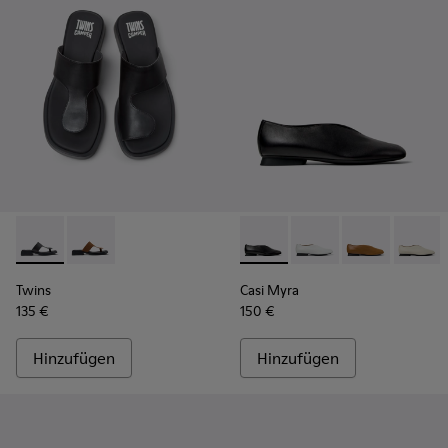
Twins - K201745-002 - Schwarze Ledersandalen Für Damen.
Twins - K201745-003
Casi Myra - K201751-001 - Sc
Casi Myra - K201751-
Casi Myra - K
Casi My
Twins
Casi Myra
135 €
150 €
Hinzufügen
Hinzufügen