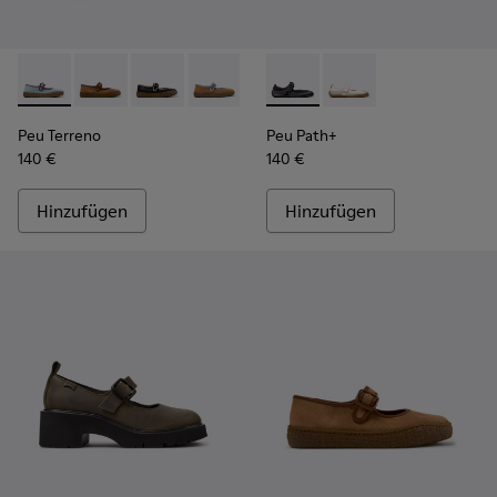
Peu Terreno - K201825-008 - Blaue Ballerinas aus Wildleder
Peu Terreno - K201825-010 - Braune Ballerinas aus V
Peu Terreno - K201825-009 - Schwarze Baller
Peu Terreno - K201825-007
Peu Terreno - K201825-006
Peu Path+ - K201987-001 - Sc
Peu Terreno - K201825-
Peu Path+ - K201987
Peu Terreno - K2
Peu Terreno
Peu Path+
140 €
140 €
Hinzufügen
Hinzufügen