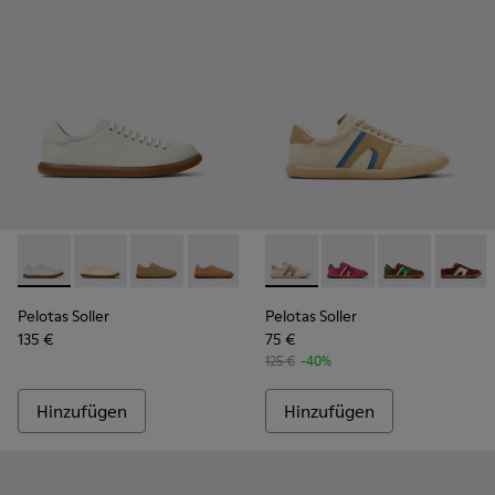
Pelotas Soller - K201668-001 - Weiße Leder-Sneaker Für D
Pelotas Soller - K201668-018 - Gelbe Ledersneaker 
Pelotas Soller - K201668-017 - Braune Nubuk
Pelotas Soller - K201668-015 - Nackt
Pelotas Soller - K201668-006 -
Pelotas Soller - K201608-01
Pelotas Soller - K20166
Pelotas Soller - K20
Pelotas Soller
Pelotas
Pelotas Soller
Pelotas Soller
135 €
75 €
125 €
-40%
Hinzufügen
Hinzufügen