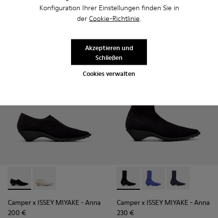
Louise
Casi Myra
Konfiguration Ihrer Einstellungen finden Sie in
175 €
145 €
der
Cookie-Richtlinie
.
Hinzufügen
Hinzufügen
Akzeptieren und
Schließen
Cookies verwalten
Camper x ISSEY MIYAKE - Anna - K201998-003 - Schwarze Sc
Camper x ISSEY MIYAKE - Anna - K201998-001
Camper x ISSEY MIYAKE - Ann
Camper x ISSEY MIYA
Camper x ISSE
Camper x ISSEY MIYAKE - Anna
Camper x ISSEY MIYAKE - Anna
200 €
230 €