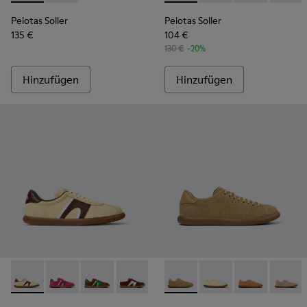
Pelotas Soller
Pelotas Soller
135 €
104 €
130 €
-20%
Hinzufügen
Hinzufügen
Pelotas Soller - K201608-024 - Mehrfarbige Leder-Sneaker
Pelotas Soller - K201608-041 - Mehrfarbige Nubuk- 
Pelotas Soller - K201608-038 - Mehrfarbige 
Pelotas Soller - K201608-037 - Mehrf
Pelotas Soller - K201608-036 -
Pelotas Soller - K201668-01
Pelotas Soller - K20160
Pelotas Soller - K20
Pelotas Soller -
Pelotas Soller
Pelotas S
Pelotas
Pel