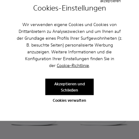
akzeptieren
Cookies-Einstellungen
Lluc Sandal - K101092-001 - Schwarze Ledersandalen für Her
Lluc Sandal - K101092-002 - Braune Ledersandalen fü
Lluc Sandal - K101093-004 - 
Lluc Sandal - K101093
Wir verwenden eigene Cookies und Cookies von
Drittanbietern zu Analysezwecken und um Ihnen auf
Lluc Sandal
Lluc Sandal
der Grundlage eines Profils Ihrer Surfgewohnheiten (z.
112 €
108 €
B. besuchte Seiten) personalisierte Werbung
140 €
-20%
135 €
-20%
anzuzeigen. Weitere Informationen und die
Konfiguration Ihrer Einstellungen finden Sie in
Hinzufügen
Hinzufügen
der
Cookie-Richtlinie
.
Akzeptieren und
Schließen
Cookies verwalten