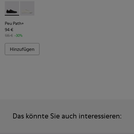
Peu Path+ - K101100-002 - Schwarze Leder-Sneaker für Herr
Peu Path+ - K101100-001 - Weiße und beige Sneaker a
Peu Path+
94 €
135 €
-30%
Hinzufügen
Das könnte Sie auch interessieren: