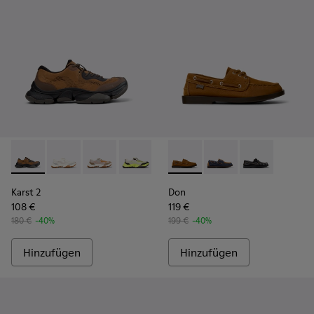
Karst 2 - K101069-010 - Braune Sneaker aus recycelten techn
Karst 2 - K101069-009 - Weiße Sneaker aus recycelte
Karst 2 - K101069-008
Karst 2 - K101069-003
Karst 2 - K101069-002
Don - K101013-005 - Nautisc
Karst 2 - K101069-001
Don - K101013-006
Don - K101013
Karst 2
Don
108 €
119 €
180 €
-40%
199 €
-40%
Hinzufügen
Hinzufügen