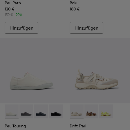
Peu Path+
Roku
120 €
180 €
150 €
-20%
Hinzufügen
Hinzufügen
Peu Touring - K101083-002 - Weiße Ledersneaker für Herren
Peu Touring - K101083-005
Peu Touring - K101083-004
Peu Touring - K101083-001
Drift Trail - K101034-004 - S
Drift Trail - K101034-
Drift Trail - K
Peu Touring
Drift Trail