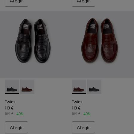
Afegir
Afegir
Twins - K101088-001 - Mocassins de pell negres Per a home.
Twins - K101088-002 - Mocassins nàutics de pell mar
Twins - K101088-002 - Mocass
Twins - K101088-001 -
Twins
Twins
113 €
113 €
189 €
-40%
189 €
-40%
Afegir
Afegir