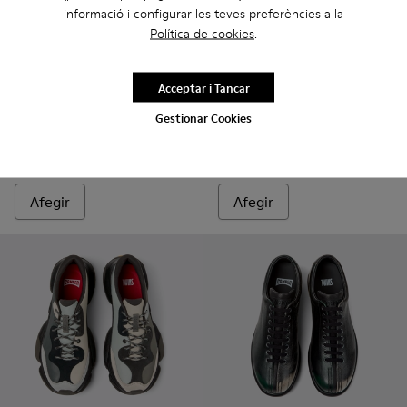
informació i configurar les teves preferències a la
Política de cookies
.
Twins
240 €
Twins - K101054-001 - Sneake
Twins - K101054-002 
Acceptar i Tancar
Gestionar Cookies
Twins
90 €
150 €
-40%
Afegir
Afegir