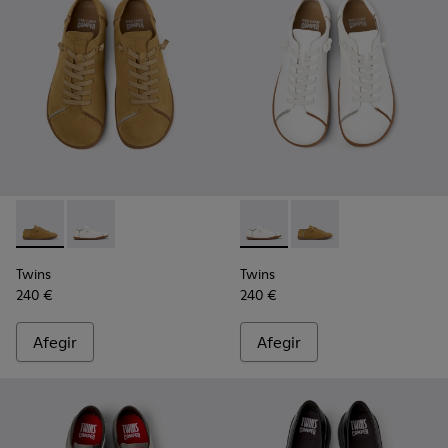
Twins - K101111-002 - Sabates marrons de pell d’adob vegeta
Twins - K101111-003 - Sabates blanques de pell adoba
Twins - K101111-003 - Sabate
Twins - K101111-002 -
Twins
Twins
240 €
240 €
Afegir
Afegir