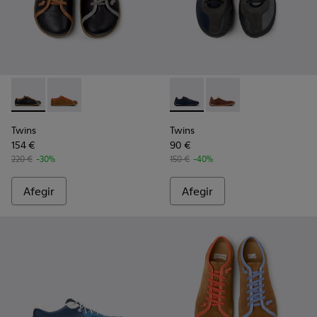
Twins - K101064-005 - Sabata de pell multicolor per a home
Twins - K101064-006 - Sabata de pell i pell girada mu
Twins - K101054-002 - Sneak
Twins - K101054-001 -
Twins
Twins
154 €
90 €
220 €
-30%
150 €
-40%
Afegir
Afegir