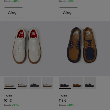
189 €
-40%
140 €
-20%
Afegir
Afegir
Twins - K101107-001 - Sabatilles esportives de pell multicolo
Twins - K101107-006 - Sabatilles de pell multicolors 
Twins - K101107-005 - Sabatilles de pell multi
Twins - K101107-004 - Sabatilles de pel
Twins - K101013-006 - Mocass
Twins - K101013-005
Twins - K1010
Twins
Twins
101 €
119 €
145 €
-30%
199 €
-40%