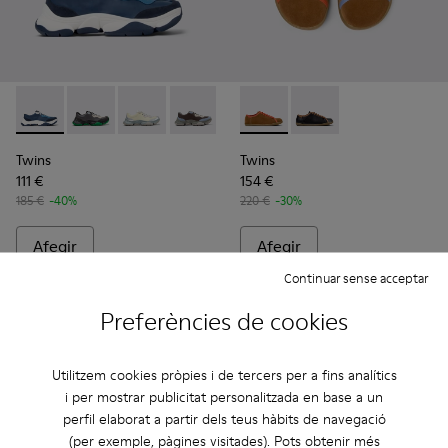
Twins - K101068-006 - Sneaker de nubuc i pell multicolor p
Twins - K101068-016 - Sabatilles esportives multicolo
Twins - K101068-015 - Sabatilles de pell multi
Twins - K101068-008
Twins - K101068-005 - Sneaker 
Twins - K101064-006 - Sabata 
Twins - K101068-004
Twins - K101064-005 -
Twins - K101068
Twins - K
Tw
Twins
Twins
111 €
154 €
185 €
-40%
220 €
-30%
Afegir
Afegir
Continuar sense acceptar
Preferències de cookies
Utilitzem cookies pròpies i de tercers per a fins analítics
i per mostrar publicitat personalitzada en base a un
perfil elaborat a partir dels teus hàbits de navegació
(per exemple, pàgines visitades). Pots obtenir més