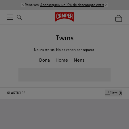
Rebaixes:
Aconsegueix un 10% de descompte extra
Twins
No insisteixis. No es venen per separat.
Dona
Home
Nens
61
ARTICLES
Filtre
(1)