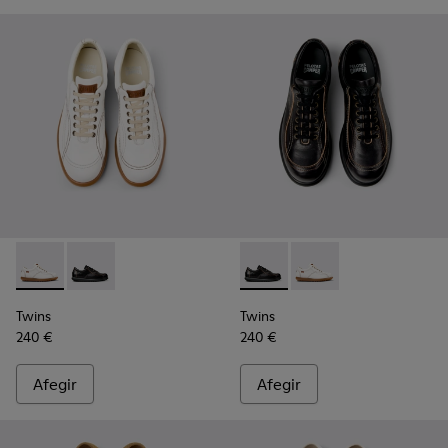
Twins - 16235-099 - Sabates de pell blanques Per a home.
Twins - 16235-100 - Sabates negres de pell adobada 
Twins - 16235-100 - Sabates 
Twins - 16235-099 - S
Twins
Twins
240 €
240 €
Afegir
Afegir