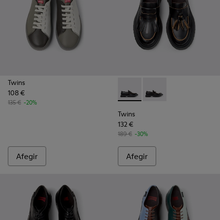
Twins
108 €
Twins - K101113-001 - Sabate
Twins - K101113-002 - 
135 €
-20%
Twins
132 €
189 €
-30%
Afegir
Afegir