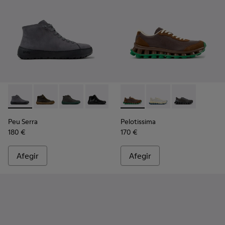
Peu Serra - K300541-005 - Botins de nubuc grisos per a hom
Peu Serra - K300541-004
Peu Serra - K300541-003
Peu Serra - K300541-001
Pelotissima - K101150-004 - S
Pelotissima - K101150-
Pelotissima - 
Peu Serra
Pelotissima
180 €
170 €
Afegir
Afegir