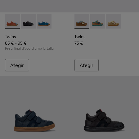
Twins - K800707-008 - Sabatilles esportives de pell multicolo
Twins - K800707-007 - Sabatilles esportives de pell ne
Twins - K800707-002 - Sabatilles esportives de 
Twins - K800666-008 - Sabatil
Twins - K800666-00
Twins - K800
Twins
Twins
85 € - 95 €
75 €
Preu final d'acord amb la talla
Afegir
Afegir