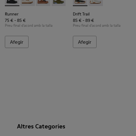
Runner - K800513-004 - Sabatilles infantils de pell i teixit ne
Runner - K800513-015
Runner - K800513-010
Runner - K800513-009
Runner - K800513-001
Drift Trail - K800684-002 - Sab
Drift Trail - K800684-0
Runner
Drift Trail
75 € - 85 €
85 € - 89 €
Preu final d'acord amb la talla
Preu final d'acord amb la talla
Afegir
Afegir
Altres Categories