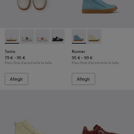
Twins - K800653-014 - Sabatilles esportives de pell multicolo
Twins - K800653-010 - Sabatilles esportives multicolor
Twins - K800653-008 - Sabatilles multicolor de
Twins - K800653-006
Twins - K800653-003
Runner - K900421-001 - Sabati
Twins - K800653-002
Runner - K900421-002 -
Twins
Runner
79 € - 95 €
95 € - 99 €
Preu final d'acord amb la talla
Preu final d'acord amb la talla
Afegir
Afegir