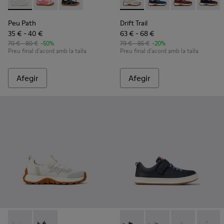
Peu Path - K800691-001 - Sabatilles blanques de teixit i pell 
Peu Path - K800691-003 - Sabatilles esportives de teixi
Peu Path - K800691-002 - Sabatilles esportives 
Drift Trail - K800548-029 - Sa
Drift Trail - K800548-0
Drift Trail - K
Drift Tr
Peu Path
Drift Trail
35 € - 40 €
63 € - 68 €
70 € - 80 €
-50%
79 € - 85 €
-20%
Preu final d'acord amb la talla
Preu final d'acord amb la talla
Afegir
Afegir