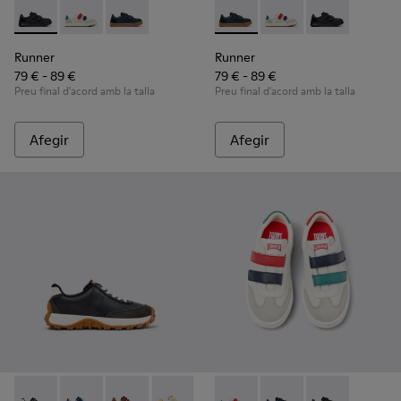
Runner - K800652-001 - Sabatilles negres de pell i nubuc per
Runner - K800652-007 - Sabatilles per a infants de pe
Runner - K800652-003 - Sabatilles esportives b
Runner - K800652-003 - Sabati
Runner - K800652-007 -
Runner - K8006
Runner
Runner
79 € - 89 €
79 € - 89 €
Preu final d'acord amb la talla
Preu final d'acord amb la talla
Afegir
Afegir