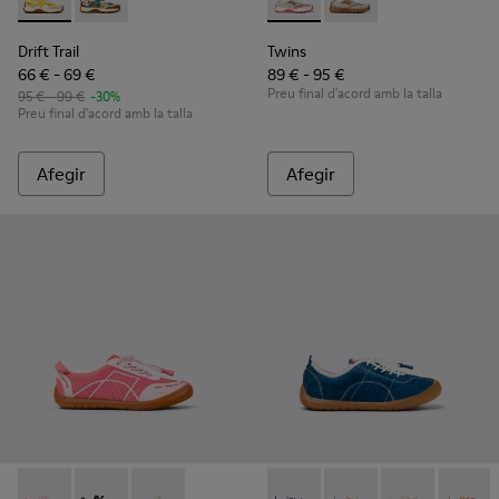
Drift Trail - K800695-001 - Sabates semiobertes per a infants 
Drift Trail - K800695-002 - Sabates semiobertes multic
Twins - K800685-001 - Sabatill
Twins - K800685-002 - 
Drift Trail
Twins
66 € - 69 €
89 € - 95 €
Preu final d'acord amb la talla
95 € - 99 €
-30%
Preu final d'acord amb la talla
Afegir
Afegir