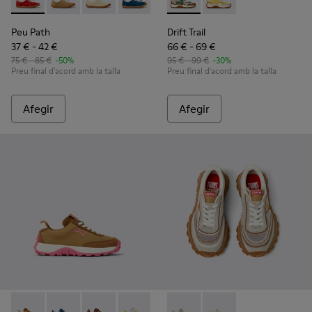
Peu Path - K800694-001 - Sabatilles de nubuc vermell per a 
Peu Path - K800694-004 - Sabatilles per a infants d
Peu Path - K800694-003 - Sabatilles esportiv
Peu Path - K800694-002 - Sabatilles es
Drift Trail - K800695-002 - S
Drift Trail - K800695-
Peu Path
Drift Trail
37 € - 42 €
66 € - 69 €
75 € - 85 €
-50%
95 € - 99 €
-30%
Preu final d'acord amb la talla
Preu final d'acord amb la talla
Afegir
Afegir