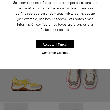
Runner - K800653-010 - Sabatilles esportives multicolor de pe
Runner - K800653-014 - Sabatilles esportives de pell m
Runner - K800653-008 - Sabatilles multicolor d
Runner - K800653-006
Runner - K800653-003
Peu Path - K800694-003 - Sab
Runner - K800653-002
Peu Path - K800694-00
Peu Path - K80
Peu Pat
Utilitzem cookies pròpies i de tercers per a fins analítics
i per mostrar publicitat personalitzada en base a un
Runner
Peu Path
perfil elaborat a partir dels teus hàbits de navegació
39 € - 44 €
37 € - 42 €
(per exemple, pàgines visitades). Pots obtenir més
79 € - 89 €
-50%
75 € - 85 €
-50%
informació i configurar les teves preferències a la
Preu final d'acord amb la talla
Preu final d'acord amb la talla
Política de cookies
.
Afegir
Afegir
Acceptar i Tancar
Gestionar Cookies