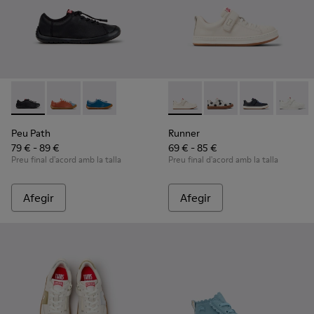
Peu Path - K800707-007 - Sabatilles esportives de pell negre
Peu Path - K800707-008 - Sabatilles esportives de pel
Peu Path - K800707-002 - Sabatilles esportives
Runner - K800247-030 - Sabati
Runner - K800247-031 -
Runner - K80024
Runner
Peu Path
Runner
79 € - 89 €
69 € - 85 €
Preu final d'acord amb la talla
Preu final d'acord amb la talla
Afegir
Afegir