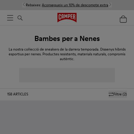
Rebaixes:
Aconsegueix un 10% de descompte extra
Bambes per a Nenes
La nostra col·lecció de sneakers de la darrera temporada. Dissenys híbrids
esportius per nenes. Productes resistents, materials naturals, compromís
autèntic.
158
ARTICLES
Filtre
(2)