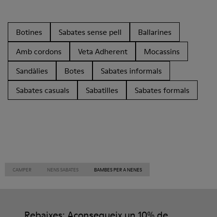
Botines
Sabates sense pell
Ballarines
Amb cordons
Veta Adherent
Mocassins
Sandàlies
Botes
Sabates informals
Sabates casuals
Sabatilles
Sabates formals
CAMPER
NENS SABATES
BAMBES PER A NENES
Rebaixes: Aconsegueix un 10% de