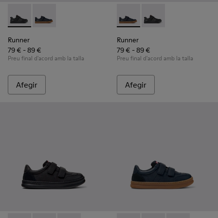
Runner - K800319-001 - Sabatilles negres de pell i teixit per a
Runner - K800319-006 - Sabatilles esportives infantils 
Runner - K800319-006 - Sabatil
Runner - K800319-001 - 
Runner
Runner
79 € - 89 €
79 € - 89 €
Preu final d'acord amb la talla
Preu final d'acord amb la talla
Afegir
Afegir