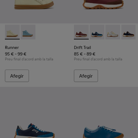
Runner - K900421-002 - Sabatilles infantils de pell beix.
Runner - K900421-001 - Sabatilles esportives de pell b
Drift Trail - K800548-031 - Sab
Drift Trail - K800548-0
Drift Trail - K
Drift Tr
Runner
Drift Trail
95 € - 99 €
85 € - 89 €
Preu final d'acord amb la talla
Preu final d'acord amb la talla
Afegir
Afegir