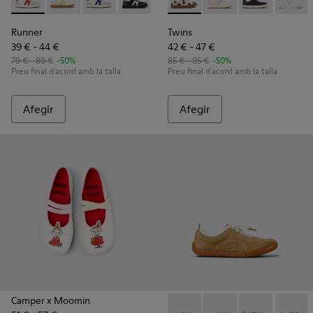
Runner - K800653-008 - Sabatilles multicolor de pell i nubuc
Runner - K800653-014 - Sabatilles esportives de pell m
Runner - K800653-010 - Sabatilles esportives m
Runner - K800653-006
Runner - K800653-003
Twins - K800247-031 - Sabatil
Runner - K800653-002
Twins - K800247-030 - 
Twins - K800247
Twins 
Runner
Twins
39 € - 44 €
42 € - 47 €
79 € - 89 €
-50%
85 € - 95 €
-50%
Preu final d'acord amb la talla
Preu final d'acord amb la talla
Afegir
Afegir
Camper x Moomin