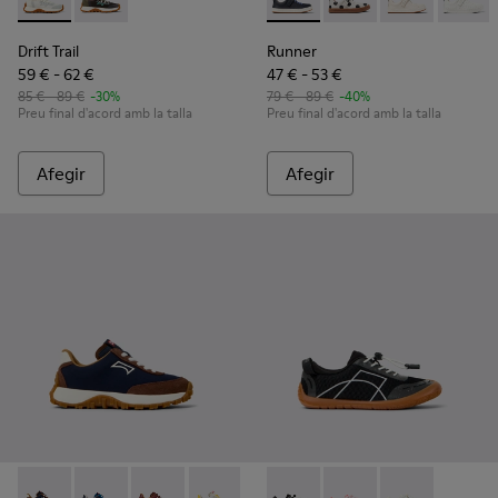
Drift Trail - K800684-001 - Sabatilles esportives per a infants d
Drift Trail - K800684-002 - Sabatilles esportives per a 
Runner - K800247-028 - Sabati
Runner - K800247-031 -
Runner - K8002
Runner
Drift Trail
Runner
59 € - 62 €
47 € - 53 €
85 € - 89 €
-30%
79 € - 89 €
-40%
Preu final d'acord amb la talla
Preu final d'acord amb la talla
Afegir
Afegir