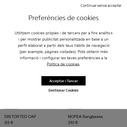
594 €
210 €
Continuar sense acceptar
990 €
-40%
350 €
-40%
Preferències de cookies
Afegir
Afegir
Utilitzem cookies pròpies i de tercers per a fins analítics
i per mostrar publicitat personalitzada en base a un
perfil elaborat a partir dels teus hàbits de navegació
(per exemple, pàgines visitades). Pots obtenir més
informació i configurar les teves preferències a la
Política de cookies
.
Acceptar i Tancar
Gestionar Cookies
DISTORTED CAP - AS00010-001 - TARONJA RENTAT I R
DISTORTED CAP - AS00010-004 - granat
DISTORTED CAP - AS00010-003 - BEIX
DISTORTED CAP - AS00010-002 - B
NOPEA Sunglasses - AS00003-0
NOPEA Sunglasses - AS
NOPEA Sunglass
NOPEA S
DISTORTED CAP
NOPEA Sunglasses
63 €
210 €