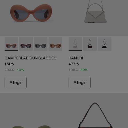
CAMPERLAB SUNGLASSES - AS00006-003 - Ulleres de sol d
CAMPERLAB SUNGLASSES - AS00006-007
CAMPERLAB SUNGLASSES - AS00006-006
CAMPERLAB SUNGLASSES - AS00006
CAMPERLAB SUNGLASSES - AS000
HANURI - AB00004-005 - Bossa
CAMPERLAB SUNGLASS
HANURI - AB00004-004
HANURI - AB
CAMPERLAB SUNGLASSES
HANURI
174 €
477 €
290 €
-40%
795 €
-40%
Afegir
Afegir