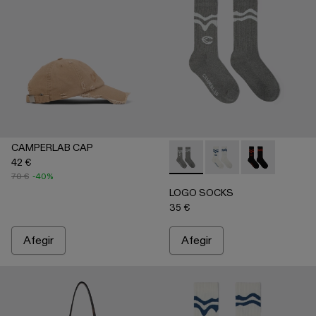
CAMPERLAB CAP
42 €
LOGO SOCKS - AA00005-00
LOGO SOCKS - AA00
LOGO SOCKS 
70 €
-40%
LOGO SOCKS
35 €
Afegir
Afegir