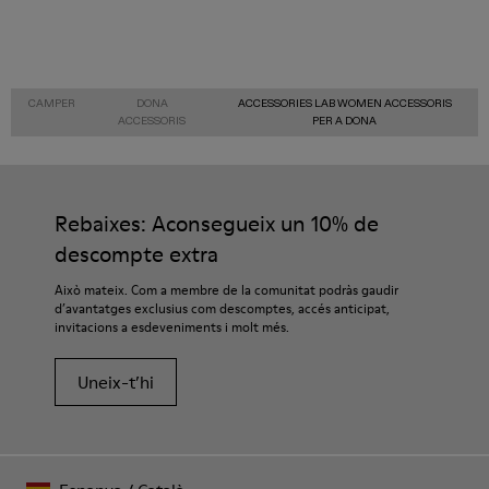
CAMPER
DONA
ACCESSORIES LAB WOMEN ACCESSORIS
ACCESSORIS
PER A DONA
Rebaixes: Aconsegueix un 10% de
descompte extra
Això mateix. Com a membre de la comunitat podràs gaudir
d’avantatges exclusius com descomptes, accés anticipat,
invitacions a esdeveniments i molt més.
Uneix-t’hi