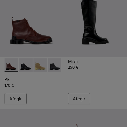
Milah
250 €
Pix - K400830-006 - Botins de pell burdeus per a dona.
Pix - K400830-005 - Botes de turmell de pell negres 
Pix - K400830-004
Pix - K400830-001
Pix
170 €
Afegir
Afegir