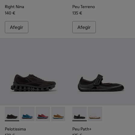
Right Nina
Peu Terreno
140 €
135 €
Afegir
Afegir
Pelotissima - K201922-006 - Sabatilles esportives negres i gri
Pelotissima - K201922-011 - Sabatilles esportives blave
Pelotissima - K201922-010 - Sabatilles de PET r
Pelotissima - K201922-007 - Sabatilles 
Peu Path+ - K201987-001 - Bal
Peu Path+ - K201987
Pelotissima
Peu Path+