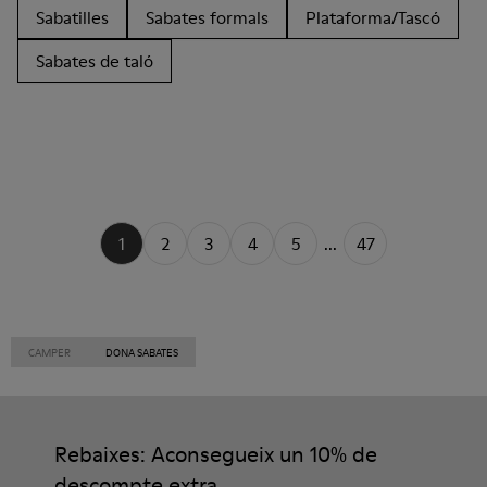
Sabatilles
Sabates formals
Plataforma/Tascó
Sabates de taló
1
2
3
4
5
...
47
CAMPER
DONA SABATES
Rebaixes: Aconsegueix un 10% de
descompte extra