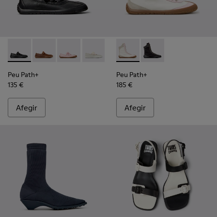
Peu Path+ - K201921-002 - Ballarines de pell negres per a do
Peu Path+ - K201921-005
Peu Path+ - K201921-004
Peu Path+ - K201921-001
Peu Path+ - K400862-001 - Bot
Peu Path+ - K400862
Peu Path+
Peu Path+
135 €
185 €
Afegir
Afegir