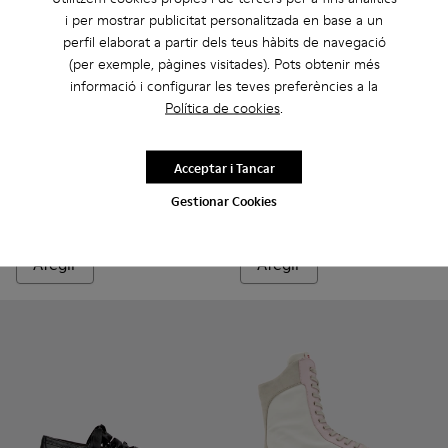
i per mostrar publicitat personalitzada en base a un
perfil elaborat a partir dels teus hàbits de navegació
(per exemple, pàgines visitades). Pots obtenir més
informació i configurar les teves preferències a la
Política de cookies
.
Twins - K201684-031 - Sabates de pell marrons per a dona.
Twins - K201684-028 - Sabates de pell negres i burde
Twins - K201684-024
Twins - K201684-022
Twins - K201684-021
Twins - K201996-002 - Mocass
Twins - K201684-020
Twins - K201996-003
Twins - K201684-
Twins - K2019
Twins - K
Tw
Acceptar i Tancar
Twins
Twins
Gestionar Cookies
165 €
180 €
Afegir
Afegir