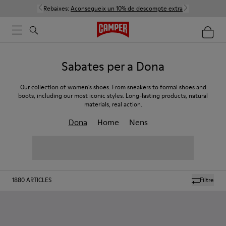
Rebaixes:
Aconsegueix un 10% de descompte extra
Sabates per a Dona
Our collection of women's shoes. From sneakers to formal shoes and
boots, including our most iconic styles. Long-lasting products, natural
materials, real action.
Dona
Home
Nens
1880
ARTICLES
Filtre