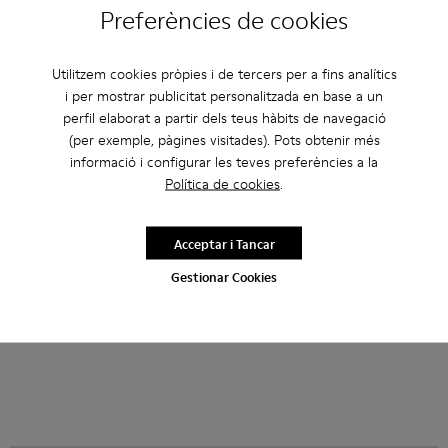
Preferències de cookies
Utilitzem cookies pròpies i de tercers per a fins analítics
TORNADO - A500043-008 - Multicolor
TORNADO - A500043-009 - Multicolor
TORNADO - A500043-007 - Multicolor
TORNADO - A500043-006 - Grey
TORNADO - A500043-002 - Mul
TORNADO - A500043-009 - M
TORNADO - A500043-001
TORNADO - A500043-
TORNADO - A5
TORNAD
i per mostrar publicitat personalitzada en base a un
perfil elaborat a partir dels teus hàbits de navegació
TORNADO
TORNADO
(per exemple, pàgines visitades). Pots obtenir més
252 €
252 €
informació i configurar les teves preferències a la
360 €
-30%
360 €
-30%
Política de cookies
.
Afegir
Afegir
Acceptar i Tancar
Gestionar Cookies