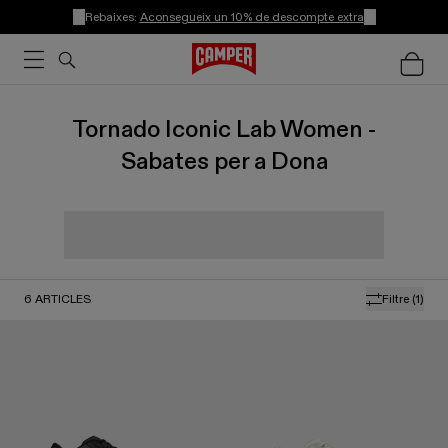
Rebaixes:
Aconsegueix un 10% de descompte extra
Tornado Iconic Lab Women -
Sabates per a Dona
6
ARTICLES
Filtre
(1)