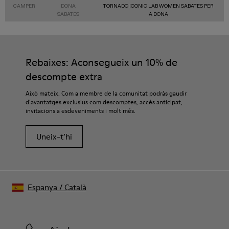
CAMPER
DONA
TORNADO ICONIC LAB WOMEN SABATES PER
SABATES
A DONA
Rebaixes: Aconsegueix un 10% de
descompte extra
Això mateix. Com a membre de la comunitat podràs gaudir
d’avantatges exclusius com descomptes, accés anticipat,
invitacions a esdeveniments i molt més.
Uneix-t’hi
Espanya
/
Català