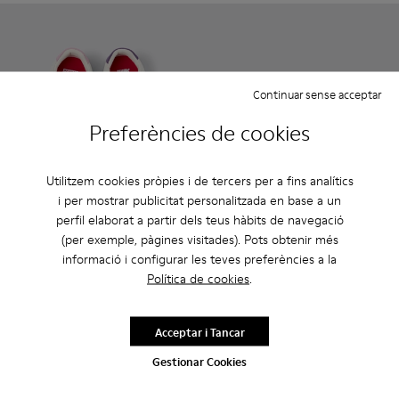
Continuar sense acceptar
Preferències de cookies
Utilitzem cookies pròpies i de tercers per a fins analítics
i per mostrar publicitat personalitzada en base a un
perfil elaborat a partir dels teus hàbits de navegació
Twins - K800559-002 - Sneaker de pell de color blanc
Twins - K800559-001 - Sneaker de pell de color blan
Runner - K800529-007 - Sneak
Runner - K800529-002 
Runner - K8005
(per exemple, pàgines visitades). Pots obtenir més
informació i configurar les teves preferències a la
Twins
Runner
Política de cookies
.
41 €
41 €
69 €
-40%
69 €
-40%
Acceptar i Tancar
Afegir
Afegir
Gestionar Cookies