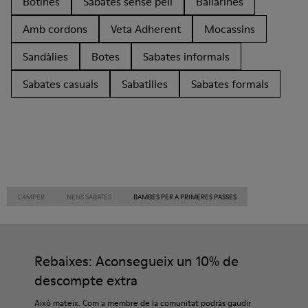
Botines
Sabates sense pell
Ballarines
Amb cordons
Veta Adherent
Mocassins
Sandàlies
Botes
Sabates informals
Sabates casuals
Sabatilles
Sabates formals
CAMPER
NENS SABATES
BAMBES PER A PRIMERES PASSES
Rebaixes: Aconsegueix un 10% de
descompte extra
Això mateix. Com a membre de la comunitat podràs gaudir