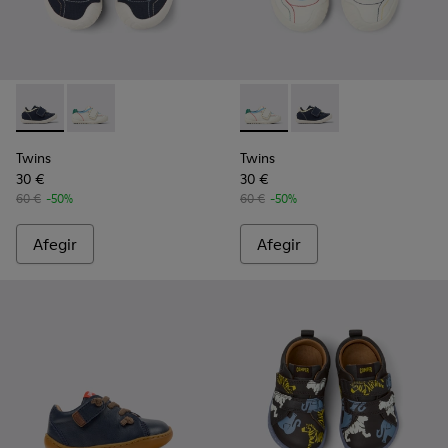
Twins - K800682-004 - Sabatilles esportives multicolor de teix
Twins - K800682-002 - Sabatilles esportives multicolors
Twins - K800682-002 - Sabatill
Twins - K800682-004 - 
Twins
Twins
30 €
30 €
60 €
-50%
60 €
-50%
Afegir
Afegir