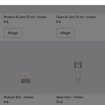
Protect & Care 50 ml
- Unisex
Clean & Care 50 ml
- Unisex
8 €
8 €
Afegir
Afegir
Nubuck Box
- Unisex
Shoe Care
- Unisex
8 €
10 €