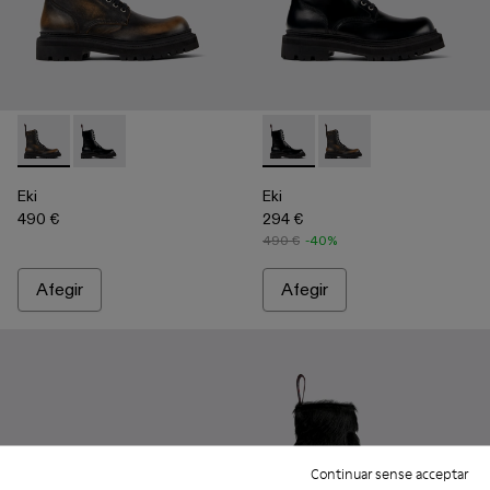
Eki - A700016-001 - Botes de cuir raspallat de tres tons
Eki - A700016-002 - Botes de cuir negre
Eki - A700016-002 - Botes de
Eki - A700016-001 - Bo
Eki
Eki
490 €
294 €
490 €
-40%
Afegir
Afegir
Continuar sense acceptar