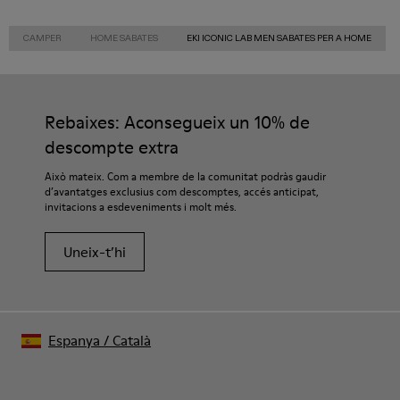
CAMPER
HOME SABATES
EKI ICONIC LAB MEN SABATES PER A HOME
Rebaixes: Aconsegueix un 10% de
descompte extra
Això mateix. Com a membre de la comunitat podràs gaudir
d’avantatges exclusius com descomptes, accés anticipat,
invitacions a esdeveniments i molt més.
Uneix-t’hi
Espanya
/
Català