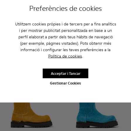
Preferències de cookies
Utilitzem cookies pròpies i de tercers per a fins analítics
Eki
i per mostrar publicitat personalitzada en base a un
399 €
Eki - A700001-003 - Botes de 
Eki - A700001-005 - Bo
Eki - A700001-0
Eki - 
perfil elaborat a partir dels teus hàbits de navegació
(per exemple, pàgines visitades). Pots obtenir més
Eki
informació i configurar les teves preferències a la
499 €
Política de cookies
.
Afegir
Afegir
Acceptar i Tancar
Gestionar Cookies