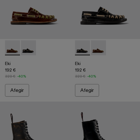
Eki - A500040-001 - Sabata marinera de color marró
Eki - A500040-002 - Sabata marinera de color negre
Eki - A500040-002 - Sabata m
Eki - A500040-001 - S
Eki
Eki
192 €
192 €
320 €
-40%
320 €
-40%
Afegir
Afegir