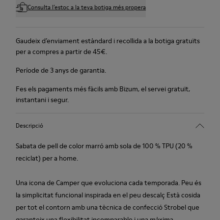
Consulta l’estoc a la teva botiga més propera
Gaudeix d’enviament estàndard i recollida a la botiga gratuïts
per a compres a partir de 45€.
Període de 3 anys de garantia.
Fes els pagaments més fàcils amb Bizum, el servei gratuït,
instantani i segur.
Descripció
Sabata de pell de color marró amb sola de 100 % TPU (20 %
reciclat) per a home.
Una icona de Camper que evoluciona cada temporada. Peu és
la simplicitat funcional inspirada en el peu descalç Està cosida
per tot el contorn amb una tècnica de confecció Strobel que
garanteix una flexibilitat incomparable i una màxima