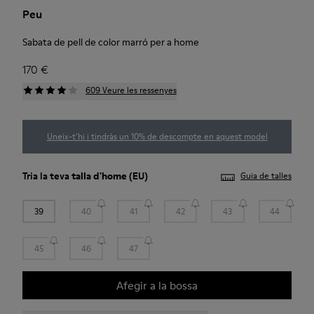
Peu
Sabata de pell de color marró per a home
170 €
609 Veure les ressenyes
Uneix-t’hi i tindràs un 10% de descompte en aquest model
Tria la teva
talla d'home
(EU)
Guia de talles
39
40
41
42
43
44
45
46
47
Afegir a la bossa