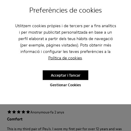
Petit
Gran
Preferències de cookies
Amplada
Estret
Ample
Utilitzem cookies pròpies i de tercers per a fins analítics
i per mostrar publicitat personalitzada en base a un
·
Anonymous
fa 6 anys
perfil elaborat a partir dels teus hàbits de navegació
Zapatos muy cómodos
(per exemple, pàgines visitades). Pots obtenir més
informació i configurar les teves preferències a la
Traduir Ressenya
Política de cookies
.
Ajust
Acceptar i Tancar
Petit
Gran
Gestionar Cookies
Amplada
Estret
Ample
·
Anonymous
fa 2 anys
Comfort
This is my third pair of Peu’s. I wore my first pair for over 12 years and was