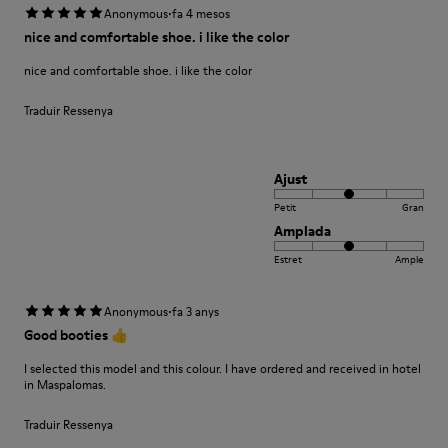
·
Anonymous
fa 4 mesos
nice and comfortable shoe. i like the color
nice and comfortable shoe. i like the color
Traduir Ressenya
Ajust
Petit
Gran
Amplada
Estret
Ample
·
Anonymous
fa 3 anys
Good booties 👍
I selected this model and this colour. I have ordered and received in hotel
in Maspalomas.
Traduir Ressenya