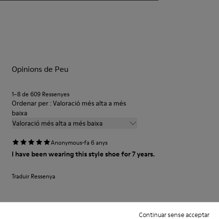
Opinions de Peu
1–8 de 609 Ressenyes
Ordenar per : Valoració més alta a més
baixa
Valoració més alta a més baixa
·
Anonymous
fa 6 anys
I have been wearing this style shoe for 7 years.
Traduir Ressenya
Ajust
Continuar sense acceptar