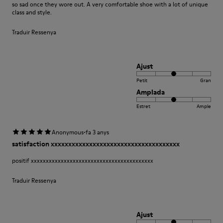
so sad once they wore out. A very comfortable shoe with a lot of unique
class and style.
Traduir Ressenya
Ajust
Petit
Gran
Amplada
Estret
Ample
·
Anonymous
fa 3 anys
satisfaction xxxxxxxxxxxxxxxxxxxxxxxxxxxxxxxxxxxxx
positif xxxxxxxxxxxxxxxxxxxxxxxxxxxxxxxxxxxxxxxxx
Traduir Ressenya
Ajust