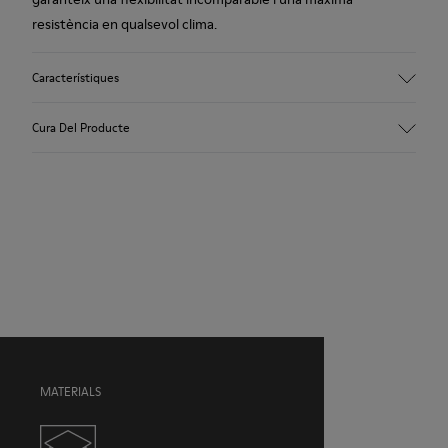
resistència en qualsevol clima.
Característiques
Empenya
Cura Del Producte
Pell vacuna
Color
Marró
Sola/Característiques
Les nostres sabates es confeccionen amb materials de
Poliuretà termoplàstic que ofereix una adherència
primera qualitat, curosament seleccionats. Utilitzant
extraordinària (20 % reciclat)
productes específics per a calçat, les protegiràs i aconseguiràs
Cordons elàstics
que durin més.
Folre
55 % pell porcina i 45 % fibra de bambú
Si necessites indicacions precises sobre com tenir cura de les
teves sabates, pots visitar la nostra
Guia de manteniment de
sabates
MATERIALS