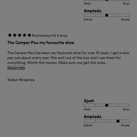
Petit
Gran
Amplada
Estret
Ample
·
Anonymous
fa 4 anys
The Camper Peu my favourite shoe
The Camper Peu has been my favourite shoe for over 10 years. I get a new
pair just about every year. Fits well out of the box and I use them for
everything. Worth the money. Make sure you get the expe...
Veure més
Traduir Ressenya
Ajust
Petit
Gran
Amplada
Estret
Ample